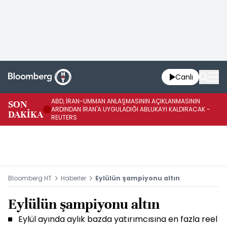
Canlı
ABD, İRAN-UMMAN ANLAŞMASININ AÇIKLANMASININ
AB
SON
ARDINDAN İRAN'A UYGULADIĞI ABLUKAYI KALDIRACAK -
GE
DAKİKA
REUTERS
UY
Bloomberg HT
Haberler
Eylülün şampiyonu altın
Eylülün şampiyonu altın
Eylül ayında aylık bazda yatırımcısına en fazla reel