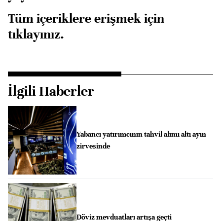
Tüm içeriklere erişmek için
tıklayınız.
İlgili Haberler
Yabancı yatırımcının tahvil alımı altı ayın
zirvesinde
Döviz mevduatları artışa geçti