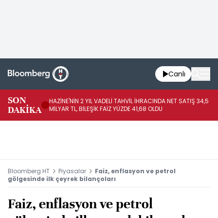
Canlı
SON
HAZİNE'NİN 2 YIL VADELİ TAHVİL İHRACINDA NET SATIŞ 34,5
RO
DAKİKA
MİLYAR TL, BİLEŞİK FAİZ YÜZDE 41,68 OLDU
PA
Bloomberg HT
Piyasalar
Faiz, enflasyon ve petrol
gölgesinde ilk çeyrek bilançoları
Faiz, enflasyon ve petrol