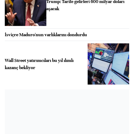
Trump: Tarife gelirleri 600 milyar doları
aşacak
İsviçre Maduro'nun varlıklarını dondurdu
Wall Street yatırımcıları bu yıl ılımlı
kazanç bekliyor