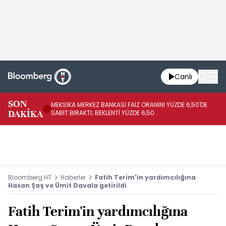
Canlı
SON
MEKSİKA MERKEZ BANKASI FAİZ ORANINI YÜZDE 6,50'DE
OY
DAKİKA
SABİT BIRAKTI; BEKLENTİ YÜZDE 6,50
AÇ
Bloomberg HT
Haberler
Fatih Terim'in yardımcılığına
Hasan Şaş ve Ümit Davala getirildi
Fatih Terim'in yardımcılığına