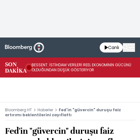
Canlı
AB
SON
BESSENT: İSTİHDAM VERİLERİ REEL EKONOMİNİN GÜCÜNÜ
Fİ
DAKİKA
OLDUĞUNDAN DÜŞÜK GÖSTERİYOR
UY
Bloomberg HT
Haberler
Fed'in "güvercin" duruşu faiz
artırımı beklentilerini zayıflattı
Fed'in "güvercin" duruşu faiz