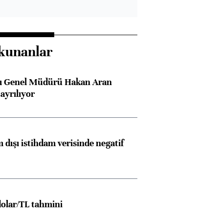
kunanlar
sı Genel Müdürü Hakan Aran
ayrılıyor
 dışı istihdam verisinde negatif
olar/TL tahmini