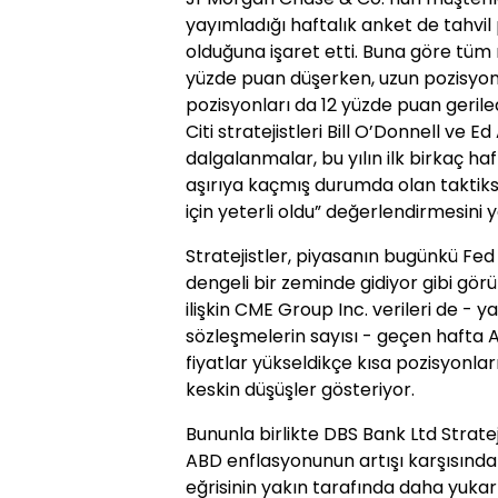
yayımladığı haftalık anket de tahvil 
olduğuna işaret etti. Buna göre tüm m
yüzde puan düşerken, uzun pozisyonl
pozisyonları da 12 yüzde puan geriled
Citi stratejistleri Bill O’Donnell ve 
dalgalanmalar, bu yılın ilk birkaç h
aşırıya kaçmış durumda olan taktik
için yeterli oldu” değerlendirmesini y
Stratejistler, piyasanın bugünkü Fed
dengeli bir zeminde gidiyor gibi gör
ilişkin CME Group Inc. verileri de - y
sözleşmelerin sayısı - geçen hafta A
fiyatlar yükseldikçe kısa pozisyonla
keskin düşüşler gösteriyor.
Bununla birlikte DBS Bank Ltd Strate
ABD enflasyonunun artışı karşısında g
eğrisinin yakın tarafında daha yuka