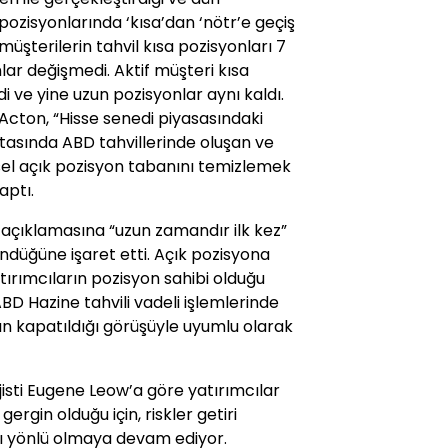
pozisyonlarında ‘kısa’dan ‘nötr’e geçiş
üşterilerin tahvil kısa pozisyonları 7
ar değişmedi. Aktif müşteri kısa
i ve yine uzun pozisyonlar aynı kaldı.
Ed Acton, “Hisse senedi piyasasındaki
aftasında ABD tahvillerinde oluşan ve
sel açık pozisyon tabanını temizlemek
aptı.
 açıklamasına “uzun zamandır ilk kez”
ündüğüne işaret etti. Açık pozisyona
atırımcıların pozisyon sahibi olduğu
BD Hazine tahvili vadeli işlemlerinde
rın kapatıldığı görüşüyle uyumlu olarak
jisti Eugene Leow’a göre yatırımcılar
ergin olduğu için, riskler getiri
rı yönlü olmaya devam ediyor.