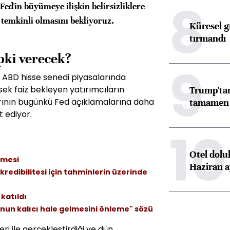
8
Fed'in büyümeye ilişkin belirsizliklere
 temkinli olmasını bekliyoruz.
Küresel gı
tırmandı
epki verecek?
9
a ABD hisse senedi piyasalarında
sek faiz bekleyen yatırımcıların
Trump'tan
arının bugünkü Fed açıklamalarına daha
tamamen o
t ediyor.
10
Otel dolu
rmesi
Haziran a
redibilitesi için tahminlerin üzerinde
katıldı
nun kalıcı hale gelmesini önleme" sözü
i ile gerçekleştirdiği ve dün