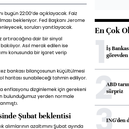
nı bugün 22:00’de açıklayacak. Faiz
ılması bekleniyor. Fed Başkanı Jerome
enleyecek, soruları yanıtlayacak.
En Çok O
1
 artıracağına dair bir sinyal
akılıyor. Asıl merak edilen ise
İş Banka
ırımı konusunda bir işaret verip
görevden 
2
ez bankası bilançosunun küçültülmesi
yol haritası sunabileceği tahmin ediliyor.
ABD tarım
a enflasyonu dizginlemek için gerekeni
sürpriz
u an bulunduğumuz yerden normale
3
lanmıştı.
sinde Şubat beklentisi
ING'den d
k alımlarının azaltımını Şubat ayında