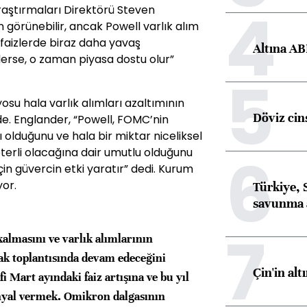
4
aştırmaları Direktörü Steven
 görünebilir, ancak Powell varlık alım
 faizlerde biraz daha yavaş
Altına AB
ylerse, o zaman piyasa dostu olur”
5
su hala varlık alımları azaltımının
Döviz cins
 Englander, “Powell, FOMC’nin
olduğunu ve hala bir miktar niceliksel
6
yeterli olacağına dair umutlu olduğunu
çin güvercin etki yaratır” dedi. Kurum
yor.
Türkiye, 
savunma 
7
almasını ve varlık alımlarının
ak toplantısında devam edeceğini
Çin'in alt
 Mart ayındaki faiz artışına ve bu yıl
inyal vermek. Omikron dalgasının