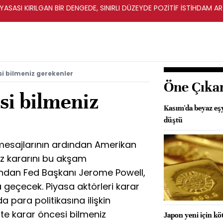
İYASASI KIRILGAN BİR DENGEDE, SINIRLI DÜZEYDE POZİTİF İSTİHDAM A
si bilmeniz gerekenler
Öne Çıka
si bilmeniz
Kasım'da beyaz eşy
düştü
 mesajlarının ardından Amerikan
aiz kararını bu akşam
dından Fed Başkanı Jerome Powell,
 geçecek. Piyasa aktörleri karar
a para politikasına ilişkin
İşte karar öncesi bilmeniz
Japon yeni için k