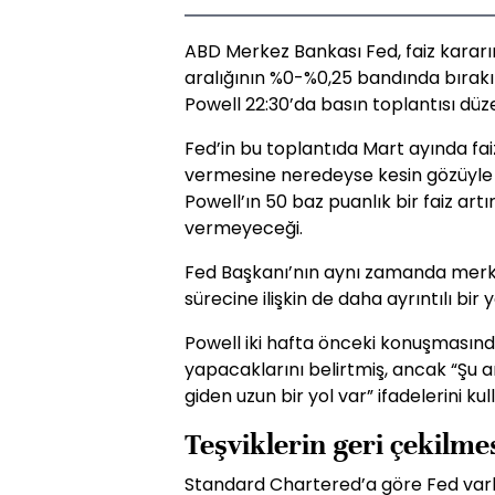
ABD Merkez Bankası Fed, faiz kararı
aralığının %0-%0,25 bandında bırak
Powell 22:30’da basın toplantısı düz
Fed’in bu toplantıda Mart ayında faiz
vermesine neredeyse kesin gözüyle b
Powell’ın 50 baz puanlık bir faiz art
vermeyeceği.
Fed Başkanı’nın aynı zamanda merk
sürecine ilişkin de daha ayrıntılı bir 
Powell iki hafta önceki konuşmasınd
yapacaklarını belirtmiş, ancak “Ş
giden uzun bir yol var” ifadelerini kul
Teşviklerin geri çekilme
Standard Chartered’a göre Fed varlı