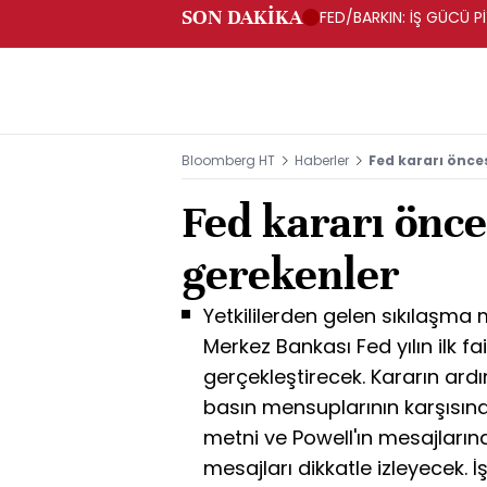
SON DAKİKA
FED/BARKIN: İŞ GÜCÜ P
ORTAMDAYIZ
Bloomberg HT
Haberler
Fed kararı önce
Fed kararı önce
gerekenler
Yetkililerden gelen sıkılaşma
Merkez Bankası Fed yılın ilk f
gerçekleştirecek. Kararın ar
basın mensuplarının karşısına
metni ve Powell'ın mesajlarınd
mesajları dikkatle izleyecek. 