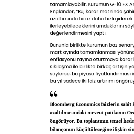
tamamlayabilir. Kurumun G-10 FX Ar
Englander, “Bu, karar metninde şahin
azaltımında biraz daha hızlı giderek
ilerleyebileceklerini umduklarını sö
değerlendirmesini yaptı.
Bununla birlikte kurumun baz senaryo
mart ayında tamamlanması yönünde.
enflasyonu rayına oturtmaya kararlı 
sıkılaşma ile birlikte birkaç artışın 
söylerse, bu piyasa fiyatlandırması i
bu yıl sadece iki faiz artırımı öngörü
Bloomberg Economics faizlerin sabit k
azaltılmasındaki mevcut patikanın Oc
öngörüyor. Bu toplantının temel hedefi
bilançonun küçültüleceğine ilişkin s