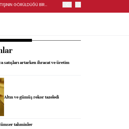
RTIŞININ GÖRÜLDÜĞÜ BİR
İŞ BANKASI GENEL MÜDÜR
nlar
a satışları artarken ihracat ve üretim
Altın ve gümüş rekor tazeledi
ötümser tahminler