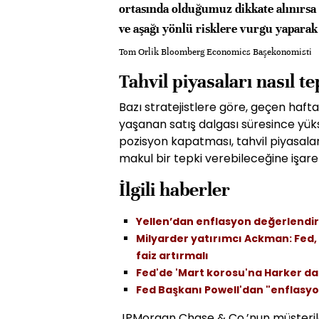
ortasında olduğumuz dikkate alınırsa 
ve aşağı yönlü risklere vurgu yaparak
Tom Orlik Bloomberg Economics Başekonomisti
Tahvil piyasaları nasıl t
Bazı stratejistlere göre, geçen haft
yaşanan satış dalgası süresince yük
pozisyon kapatması, tahvil piyasal
makul bir tepki verebileceğine işare
İlgili haberler
Yellen’dan enflasyon değerlendi
Milyarder yatırımcı Ackman: Fed, k
faiz artırmalı
Fed'de 'Mart korosu'na Harker da 
Fed Başkanı Powell'dan "enflasyo
JPMorgan Chase & Co.’nun müşteriler