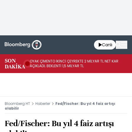
Canlı
İR
SON
OYAK ÇİMENTO İKİNCİ ÇEYREKTE 2 MİLYAR TL NET KAR
YÖ
DAKİKA
AÇIKLADI; BEKLENTİ 1,5 MİLYAR TL
OL
Bloomberg HT
Haberler
Fed/Fischer: Bu yıl 4 faiz artışı
olabilir
Fed/Fischer: Bu yıl 4 faiz artışı