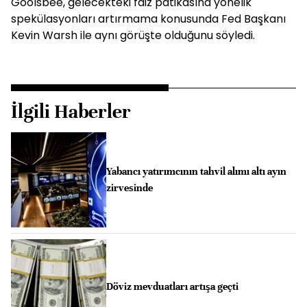
Goolsbee, gelecekteki faiz patikasına yönelik
spekülasyonları artırmama konusunda Fed Başkanı
Kevin Warsh ile aynı görüşte olduğunu söyledi.
İlgili Haberler
Yabancı yatırımcının tahvil alımı altı ayın
zirvesinde
Döviz mevduatları artışa geçti