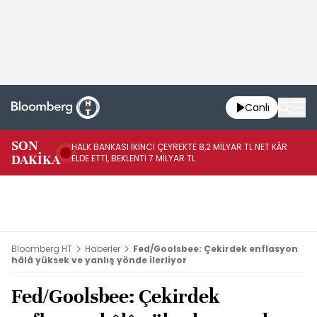
Canlı
SON
HALK BANKASI İKİNCİ ÇEYREKTE 8,2 MİLYAR TL NET KÂR
İŞ
DAKİKA
ELDE ETTİ, BEKLENTİ 7 MİLYAR TL
MÜ
Bloomberg HT
Haberler
Fed/Goolsbee: Çekirdek enflasyon
hâlâ yüksek ve yanlış yönde ilerliyor
Fed/Goolsbee: Çekirdek