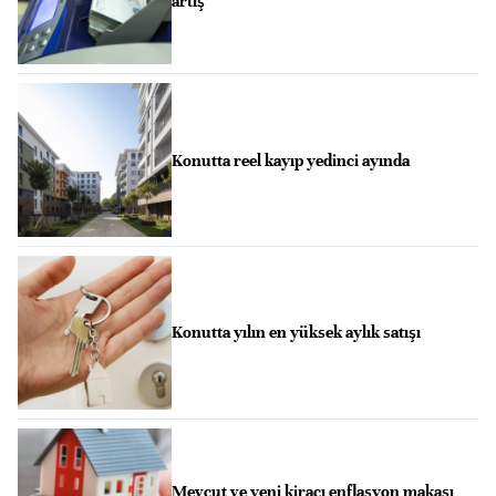
artış
Konutta reel kayıp yedinci ayında
Konutta yılın en yüksek aylık satışı
Mevcut ve yeni kiracı enflasyon makası