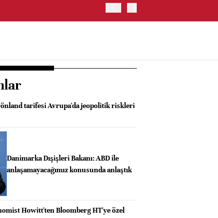
OYAK ÇİMENTO İKİNCİ ÇEY
nlar
önland tarifesi Avrupa'da jeopolitik riskleri
Danimarka Dışişleri Bakanı: ABD ile
anlaşamayacağımız konusunda anlaştık
omist Howitt'ten Bloomberg HT'ye özel