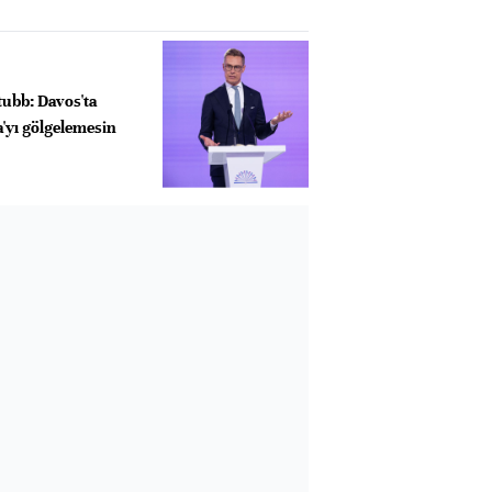
Stubb: Davos'ta
'yı gölgelemesin