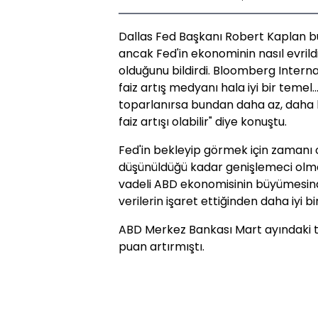
Dallas Fed Başkanı Robert Kaplan bu
ancak Fed'in ekonominin nasıl evrild
olduğunu bildirdi. Bloomberg Internat
faiz artış medyanı hala iyi bir teme
toparlanırsa bundan daha az, daha h
faiz artışı olabilir" diye konuştu.
Fed'in bekleyip görmek için zamanı 
düşünüldüğü kadar genişlemeci olmad
vadeli ABD ekonomisinin büyümesin
verilerin işaret ettiğinden daha iyi b
ABD Merkez Bankası Mart ayındaki to
puan artırmıştı.