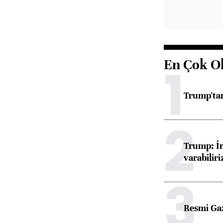
En Çok O
1
Trump'tan
2
Trump: İr
varabiliri
3
Resmi Ga