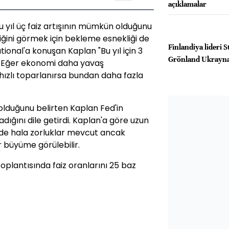
açıklamalar
 yıl üç faiz artışının mümkün olduğunu
iğini görmek için bekleme esnekliği de
Finlandiya lideri 
ional'a konuşan Kaplan "Bu yıl için 3
Grönland Ukrayna
l...Eğer ekonomi daha yavaş
ızlı toparlanırsa bundan daha fazla
olduğunu belirten Kaplan Fed'in
ığını dile getirdi. Kaplan'a göre uzun
de hala zorluklar mevcut ancak
ir büyüme görülebilir.
plantısında faiz oranlarını 25 baz