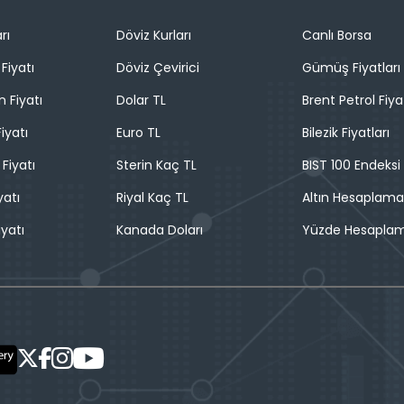
rı
Döviz Kurları
Canlı Borsa
Fiyatı
Döviz Çevirici
Gümüş Fiyatları
n Fiyatı
Dolar TL
Brent Petrol Fiya
iyatı
Euro TL
Bilezik Fiyatları
 Fiyatı
Sterin Kaç TL
BIST 100 Endeksi
yatı
Riyal Kaç TL
Altın Hesaplama
iyatı
Kanada Doları
Yüzde Hesapla