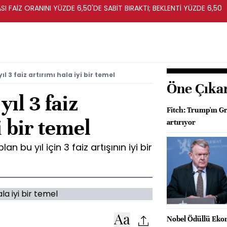
I FAİZ ORANINI YÜZDE 6,50'DE SABİT BIRAKTI; BEKLENTİ YÜZDE 6,50
l 3 faiz artırımı hala iyi bir temel
Öne Çıka
ıl 3 faiz
Fitch: Trump'ın Gr
i bir temel
artırıyor
 bu yıl için 3 faiz artışının iyi bir
Nobel Ödüllü Ekon