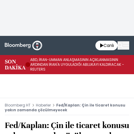
Canlı
ABD, İRAN-UMMAN ANLAŞMASININ AÇIKLANMASININ
AB
SON
ARDINDAN İRAN'A UYGULADIĞI ABLUKAYI KALDIRACAK -
GE
DAKİKA
REUTERS
UY
Bloomberg HT
Haberler
Fed/Kaplan: Çin ile ticaret konusu
yakın zamanda çözülmeyecek
Fed/Kaplan: Çin ile ticaret konusu