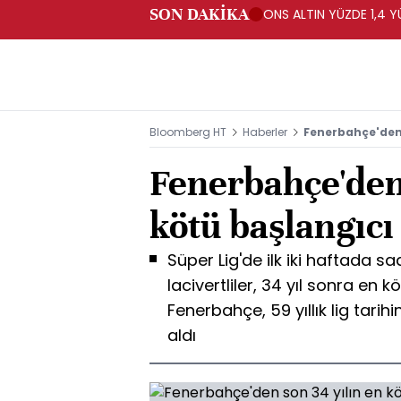
SON DAKİKA
ONS ALTIN YÜZDE 1,4 Y
Bloomberg HT
Haberler
Fenerbahçe'den 
Fenerbahçe'den 
kötü başlangıcı
Süper Lig'de ilk iki haftada s
lacivertliler, 34 yıl sonra en 
Fenerbahçe, 59 yıllık lig tarihi
aldı