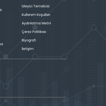
İzleyici Temsilcisi
tı
Kullanım Koşulları
Aydınlatma Metni
Çerez Politikası
Biyografi
ma
İletişim