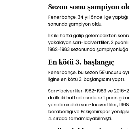
Sezon sonu şampiyon ol
Fenerbahçe, 34 yıl önce lige yaptı
sonunda şampiyon oldu.
İlk iki hafta galip gelemedikten sonra
yakalayan sarı-lacivertliler, 2 pua
1982-1983 sezonunda şampiyonluğa u
En kötü 3. başlangıç
Fenerbahçe, bu sezon 59'uncusu oyn
ligine en kötü 3. başlangıcını yaptı.
Sarı-laciverliler, 1982-1983 ve 2016
da ilk iki haftada sadece 1 puan çıka
yönetimindeki sarı-lacivertliler, 19
beraberliği ve Eskişehirspor yenilgi
4. sırada tamamlayabilmişti.