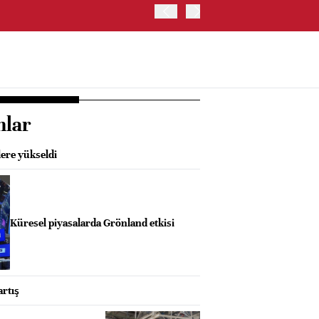
SK HYNIX, GÜNEY KORE'D
YATIRIM YAPACAK- BN
nlar
lere yükseldi
Küresel piyasalarda Grönland etkisi
artış