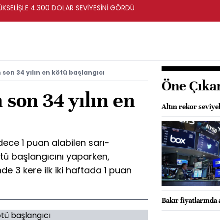
ÜKSELİŞLE 4.300 DOLAR SEVİYESİNİ GÖRDÜ
son 34 yılın en kötü başlangıcı
Öne Çıka
son 34 yılın en
Altın rekor seviye
adece 1 puan alabilen sarı-
kötü başlangıcını yaparken,
nde 3 kere ilk iki haftada 1 puan
Bakır fiyatlarında 