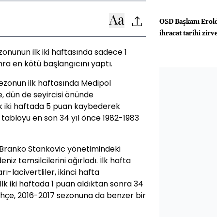
OSD Başkanı Erold
ihracat tarihi zirv
onunun ilk iki haftasında sadece 1
ra en kötü başlangıcını yaptı.
ezonun ilk haftasında Medipol
, dün de seyircisi önünde
lk iki haftada 5 puan kaybederek
bu tabloyu en son 34 yıl önce 1982-1983
 Branko Stankovic yönetimindeki
iz temsilcilerini ağırladı. İlk hafta
-lacivertliler, ikinci hafta
lk iki haftada 1 puan aldıktan sonra 34
ahçe, 2016-2017 sezonuna da benzer bir