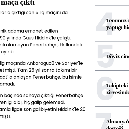
 maça çıktı
4
rla çıktığı son 5 lig maçını da
Temmuz'da
yaptığı hi
teknik adama emanet edilen
0 yılında Guus Hiddink'le çalıştı.
5
rılı olamayan Fenerbahçe, Hollandalı
ayırdı.
Döviz cins
3 lig maçında Ankaragücü ve Sarıyer'le
mişti. Tam 25 yıl sonra takımı bir
6
at'la anlaşan Fenerbahçe, bu isimle
anamadı.
Takipteki 
zirvesind
rın başında sahaya çıktığı Fenerbahçe
nilgi aldı, hiç galip gelemedi.
7
mla ligde son galibiyetini Hiddink'le 20
ıştı.
Almanya'd
desteği