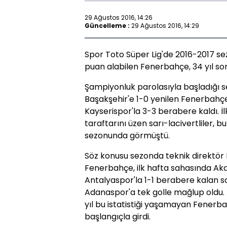
29 Ağustos 2016, 14:26
Güncelleme :
29 Ağustos 2016, 14:29
Spor Toto Süper Lig'de 2016-2017 sez
puan alabilen Fenerbahçe, 34 yıl son
Şampiyonluk parolasıyla başladığı s
Başakşehir'e 1-0 yenilen Fenerbahçe
Kayserispor'la 3-3 berabere kaldı. İ
taraftarını üzen sarı-lacivertliler, 
sezonunda görmüştü.
Söz konusu sezonda teknik direktör
Fenerbahçe, ilk hafta sahasında Akden
Antalyaspor'la 1-1 berabere kalan sarı
Adanaspor'a tek golle mağlup oldu. İ
yıl bu istatistiği yaşamayan Fenerb
başlangıçla girdi.