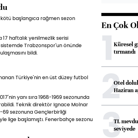
du
ğı kötü başlangıca rağmen sezon
En Çok O
1
 17 haftalık yenilmezlik serisi
Küresel gı
nlı sistemde Trabzonspor'un önünde
tırmandı
laşmasını bildi.
2
anan Türkiye'nin en üst düzey futbol
Otel dolu
Haziran a
-2017'nin yanı sıra 1968-1969 sezonunda
rabildi. Teknik direktör Ignace Molnar
3
68-69 sezonuna Gençlerbirliği
siyle lige başlamıştı. Fenerbahçe sezonu
TL mevdua
seviyede