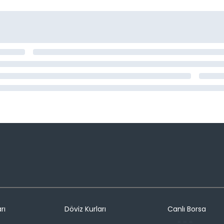
rı
Döviz Kurları
Canlı Borsa