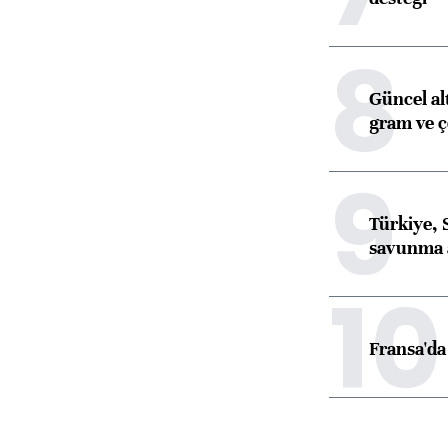
8
Güncel al
gram ve ç
9
Türkiye, 
savunma 
10
Fransa'da 