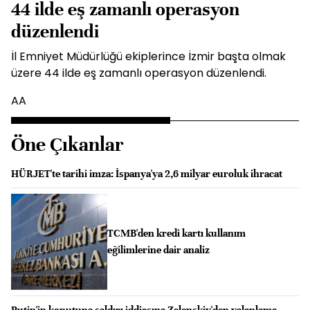
44 ilde eş zamanlı operasyon
düzenlendi
İl Emniyet Müdürlüğü ekiplerince İzmir başta olmak
üzere 44 ilde eş zamanlı operasyon düzenlendi.
AA
Öne Çıkanlar
HÜRJET'te tarihi imza: İspanya'ya 2,6 milyar euroluk ihracat
TCMB'den kredi kartı kullanım
eğilimlerine dair analiz
Putin'in konutuna saldırı iddiasına Zelenskiy'den yalanlama,