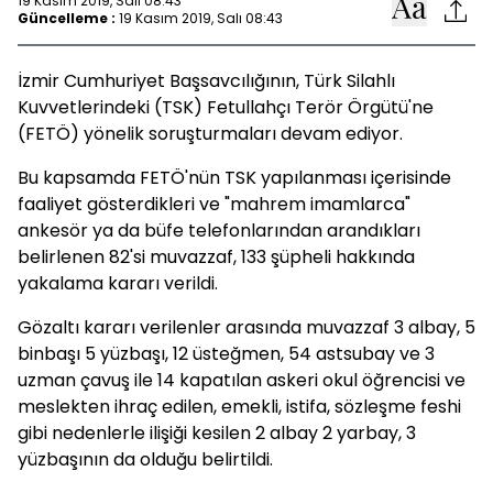
19 Kasım 2019, Salı 08:43
Güncelleme :
19 Kasım 2019, Salı 08:43
İzmir Cumhuriyet Başsavcılığının, Türk Silahlı
Kuvvetlerindeki (TSK) Fetullahçı Terör Örgütü'ne
(FETÖ) yönelik soruşturmaları devam ediyor.
Bu kapsamda FETÖ'nün TSK yapılanması içerisinde
faaliyet gösterdikleri ve "mahrem imamlarca"
ankesör ya da büfe telefonlarından arandıkları
belirlenen 82'si muvazzaf, 133 şüpheli hakkında
yakalama kararı verildi.
Gözaltı kararı verilenler arasında muvazzaf 3 albay, 5
binbaşı 5 yüzbaşı, 12 üsteğmen, 54 astsubay ve 3
uzman çavuş ile 14 kapatılan askeri okul öğrencisi ve
meslekten ihraç edilen, emekli, istifa, sözleşme feshi
gibi nedenlerle ilişiği kesilen 2 albay 2 yarbay, 3
yüzbaşının da olduğu belirtildi.