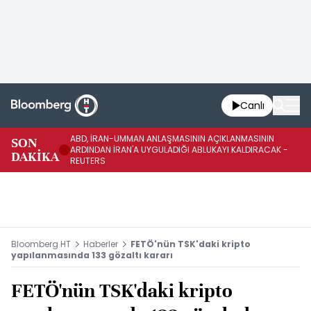
Canlı
ABD, İRAN-UMMAN ANLAŞMASININ AÇIKLANMASININ
AB
SON
ARDINDAN İRAN'A UYGULADIĞI ABLUKAYI KALDIRACAK -
GE
DAKİKA
REUTERS
UY
Bloomberg HT
Haberler
FETÖ'nün TSK'daki kripto
yapılanmasında 133 gözaltı kararı
FETÖ'nün TSK'daki kripto