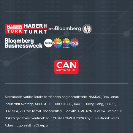
Sitemizdeki veriler Foreks tarafından sağlanmaktadır. NASDAQ, Dow Jones
Industrial Average, SHCOM, FTSE 100, CAC 40, DAX 30, Hang Seng, IBEX 35,
BOVESPA, VİOP ve Tahvil-bono verileri 15 dakika; CME, NYMEX VE S&P verileri 10
dakika gecikmeli verilmektedir. YASAL UYARI © 2026 Kayıtlı Elektronik Posta
Adresi : cgorsel@hs03.kep.tr