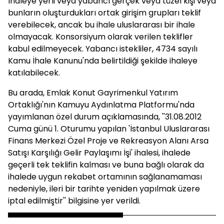
İhaleye yerli veya yabancı gerçek veya tüzel kişi veya
bunların oluşturdukları ortak girişim grupları teklif
verebilecek, ancak bu ihale uluslararası bir ihale
olmayacak. Konsorsiyum olarak verilen teklifler
kabul edilmeyecek. Yabancı istekliler, 4734 sayılı
Kamu İhale Kanunu'nda belirtildiği şekilde ihaleye
katılabilecek.
Bu arada, Emlak Konut Gayrimenkul Yatırım
Ortaklığı'nın Kamuyu Aydınlatma Platformu'nda
yayımlanan özel durum açıklamasında, ''31.08.2012
Cuma günü 1. Oturumu yapılan 'İstanbul Uluslararası
Finans Merkezi Özel Proje ve Rekreasyon Alanı Arsa
Satışı Karşılığı Gelir Paylaşımı İşi' ihalesi, ihalede
geçerli tek teklifin kalması ve buna bağlı olarak da
ihalede uygun rekabet ortamının sağlanamaması
nedeniyle, ileri bir tarihte yeniden yapılmak üzere
iptal edilmiştir'' bilgisine yer verildi.