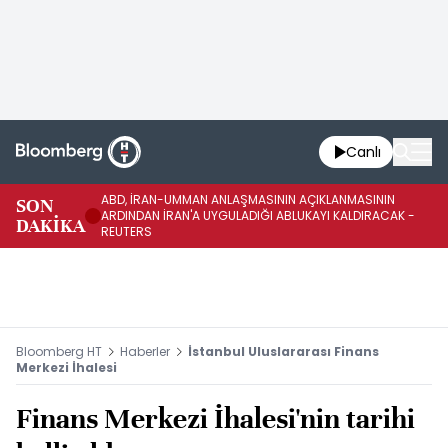
Canlı
ABD, İRAN-UMMAN ANLAŞMASININ AÇIKLANMASININ
AB
SON
ARDINDAN İRAN'A UYGULADIĞI ABLUKAYI KALDIRACAK -
GE
DAKİKA
REUTERS
UY
Bloomberg HT
Haberler
İstanbul Uluslararası Finans
Merkezi İhalesi
Finans Merkezi İhalesi'nin tarihi