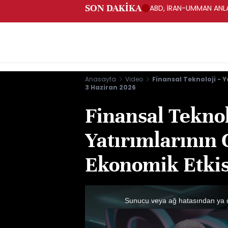
SON DAKİKA
ABD, İRAN-UMMAN ANLA
Anasayfa
Video
Finansal Teknoloji - 
3 Haziran 2026
Finansal Teknol
Yatırımlarının
Ekonomik Etkis
This
is
a
Sunucu veya ağ hatasından ya 
modal
window.