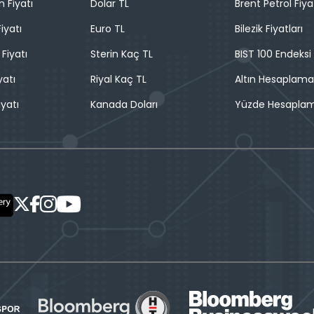
n Fiyatı
Dolar TL
Brent Petrol Fiya
iyatı
Euro TL
Bilezik Fiyatları
 Fiyatı
Sterin Kaç TL
BIST 100 Endeksi
yatı
Riyal Kaç TL
Altın Hesaplama
iyatı
Kanada Doları
Yüzde Hesapla