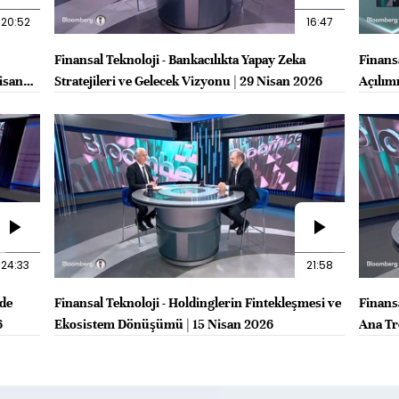
20:52
16:47
Finansal Teknoloji - Bankacılıkta Yapay Zeka
Finans
isan
Stratejileri ve Gelecek Vizyonu | 29 Nisan 2026
Açılım
24:33
21:58
rde
Finansal Teknoloji - Holdinglerin Fintekleşmesi ve
Finansa
6
Ekosistem Dönüşümü | 15 Nisan 2026
Ana Tr