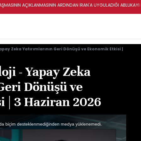
ŞMASININ AÇIKLANMASININ ARDINDAN İRAN'A UYGULADIĞI ABLUKAYI
Yapay Zeka Yatırımlarının Geri Dönüşü ve Ekonomik Etkisi |
oji - Yapay Zeka
 Geri Dönüşü ve
i | 3 Haziran 2026
da biçim desteklenmediğinden medya yüklenemedi.