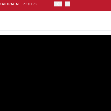
 KALDIRACAK -REUTERS
ABD DIŞİŞLERİ BAKANLIĞI
UYGULANACAK