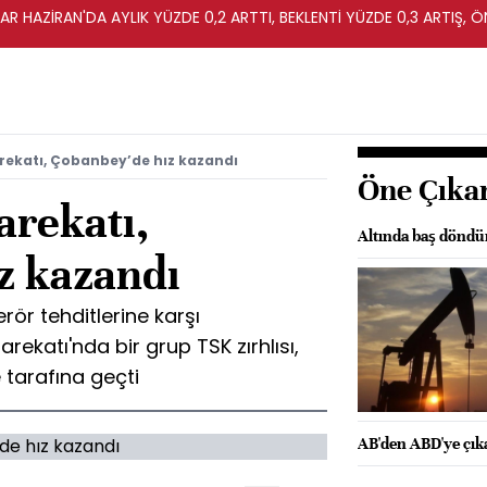
R HAZİRAN'DA AYLIK YÜZDE 0,2 ARTTI, BEKLENTİ YÜZDE 0,3 ARTIŞ, Ö
arekatı, Çobanbey’de hız kazandı
Öne Çıka
arekatı,
Altında baş döndü
z kazandı
erör tehditlerine karşı
arekatı'nda bir grup TSK zırhlısı,
ye tarafına geçti
AB'den ABD'ye çık