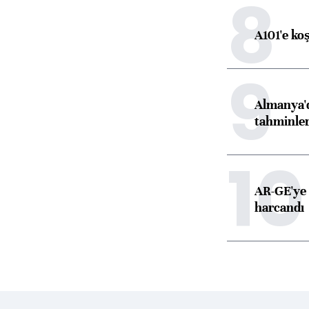
8
A101'e ko
9
Almanya'd
tahminler
10
AR-GE'ye 
harcandı