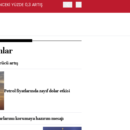
NCEKİ YÜZDE 0,3 ARTIŞ
APOLLO, EASYJET'İ HİSSE 
nlar
rücü artış
Petrol fiyatlarında zayıf dolar etkisi
arlarımı korumaya hazırım mesajı