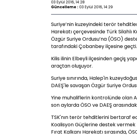
03 Eylül 2016, 14:28
Güncelleme :
03 Eylül 2016, 14:29
Suriye’nin kuzeyindeki terör tehditle
Harekatı çerçevesinde Türk Silahlı Ku
Özgür Suriye Ordusu’na (ÖSO) dest
tarafındaki Çobanbey ilçesine geçti.
Kilis ilinin Elbeyli ilçesinden geçiş y
araçtan oluşuyor.
Suriye sınırında, Halep'in kuzeydoğ
DAEŞ'le savaşan Özgür Suriye Ordus
Yine muhaliflerin kontrolünde olan 
son aylarda ÖSO ve DAEŞ arasındaki ç
TSK'nın terör tehditlerini bertaraf e
Koalisyon Güçlerine destek vermek 
Fırat Kalkanı Harekatı sırasında, ÖSO