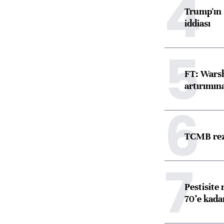
4
Trump'ın 
iddiası
5
FT: Warsh
artırımın
6
TCMB reze
7
Pestisite
70’e kadar