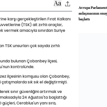
Avrupa Parlamen
anlaşmasının onay
rine karşı gerçekleştirilen Fırat Kalkanı
başlattı
vvetlerine (TSK) ait zırhlı araçlar,
ek vermek amacıyla sınırdan Suriye
apan TSK unsurları çok sayıda zırhlı
usunda bulunan Çobanbey ilçesi,
u'nun kontrolünde.
Azez ilçesinin komşusu olan Çobanbey,
atışmalarda sık sık el değiştirmişti.
derek sınır güvenliğini artırmak ve
maksadıyla 24 Ağustos'ta başlattığı
 güçleri, Cerablus'un yanı sıra,