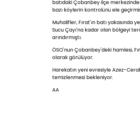
batıdaki Çobanbey ilçe merkezinden 
bazı köylerin kontrolünü ele geçirmiş
Muhalifler, Fırat'ın batı yakasında y
Sucu Çayı'na kadar olan bölgeyi te
arındırmıştı.
ÖSO'nun Çobanbey'deki hamlesi, Fıra
olarak görülüyor.
Harekatın yeni evresiyle Azez-Cerab
temizlenmesi bekleniyor.
AA