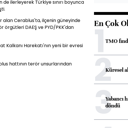
de ilerleyerek Türkiye sınırı boyunca
ti.
er alan Cerablus'ta, ilçenin güneyinde
En Çok O
1
rör örgütleri DAEŞ ve PYD/PKK'dan
TMO fındık
t Kalkanı Harekatı'nın yeni bir evresi
2
lus hattının terör unsurlarından
Küresel a
3
Yabancı h
döndü