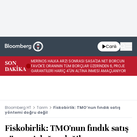
Canlı
MERİNOS HALKA ARZI SONRASI SASA'DA NET BORCUN
ME
SON
FAVÖK'E ORANININ TÜM BORÇLAR ÜZERİNDEN 6, PROJE
BÖ
DAKİKA
GARANTİLERİ HARİÇ 4'ÜN ALTINA İNMESİ AMAÇLANIYOR
KU
Bloomberg HT
Tarım
Fiskobirlik: TMO’nun fındık satış
yöntemi doğru değil
Fiskobirlik: TMO'nun fındık satış