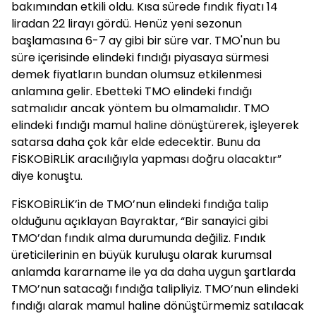
bakımından etkili oldu. Kısa sürede fındık fiyatı 14
liradan 22 lirayı gördü. Henüz yeni sezonun
başlamasına 6-7 ay gibi bir süre var. TMO'nun bu
süre içerisinde elindeki fındığı piyasaya sürmesi
demek fiyatların bundan olumsuz etkilenmesi
anlamına gelir. Ebetteki TMO elindeki fındığı
satmalıdır ancak yöntem bu olmamalıdır. TMO
elindeki fındığı mamul haline dönüştürerek, işleyerek
satarsa daha çok kâr elde edecektir. Bunu da
FİSKOBİRLİK aracılığıyla yapması doğru olacaktır”
diye konuştu.
FİSKOBİRLİK’in de TMO’nun elindeki fındığa talip
olduğunu açıklayan Bayraktar, “Bir sanayici gibi
TMO’dan fındık alma durumunda değiliz. Fındık
üreticilerinin en büyük kuruluşu olarak kurumsal
anlamda kararname ile ya da daha uygun şartlarda
TMO’nun satacağı fındığa talipliyiz. TMO’nun elindeki
fındığı alarak mamul haline dönüştürmemiz satılacak