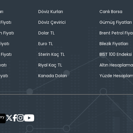
rı
Döviz Kurları
Canlı Borsa
Fiyatı
Döviz Çevirici
Gümüş Fiyatları
n Fiyatı
Dolar TL
Brent Petrol Fiya
iyatı
Euro TL
Bilezik Fiyatları
 Fiyatı
Sterin Kaç TL
BIST 100 Endeksi
yatı
Riyal Kaç TL
Altın Hesaplama
iyatı
Kanada Doları
Yüzde Hesapla