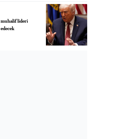
muhalif lideri
 edecek