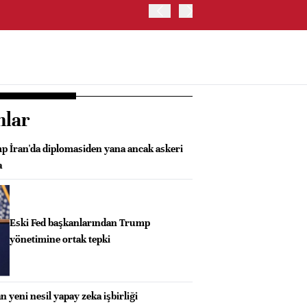
ABD'DE NASDAQ 100 ENDE
nlar
p İran'da diplomasiden yana ancak askeri
a
Eski Fed başkanlarından Trump
yönetimine ortak tepki
n yeni nesil yapay zeka işbirliği