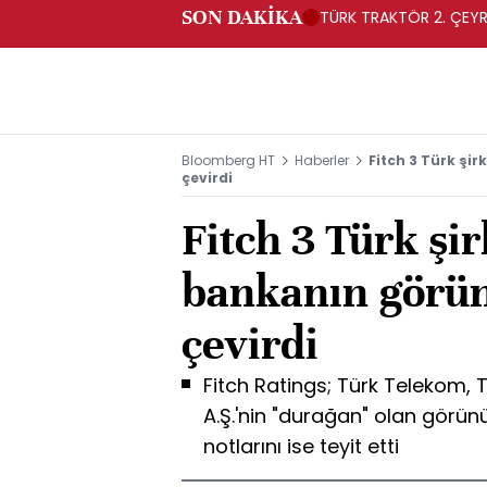
SON DAKİKA
TÜRK TRAKTÖR 2. ÇEYRE
Bloomberg HT
Haberler
Fitch 3 Türk şi
çevirdi
Fitch 3 Türk şir
bankanın görü
çevirdi
Fitch Ratings; Türk Telekom, 
A.Ş.'nin "durağan" olan görünü
notlarını ise teyit etti