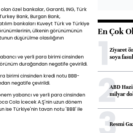
olan özel bankalar, Garanti, ING, Türk
Turkey Bank, Burgan Bank,
atılım bankaları Kuveyt Türk ve Türkiye
En Çok O
görünümlerinin, ülkenin görünümünün
1
tunun düşürülme olasılığının
Ziyaret ö
soya fasul
abancı ve yerli para birimi cinsinden
 Görünüm durağandan negatife çevirildi.
2
 birimi cinsinden kredi notu BBB-
dan negatife çevirildi.
ABD Hazi
milyar do
önem yabancı ve yerli para cinsinden
Coca Cola İcecek A.Ş'nin uzun dönem
3
 ise Türkiye'nin tavan notu 'BBB' ile
Resmi Ga