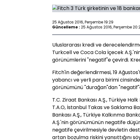
25 Ağustos 2016, Perşembe 19:29
Güncelleme :
25 Ağustos 2016, Perşembe 20:
Uluslararası kredi ve derecelendirm
Turkcell ve Coca Cola İçecek A.Ş.'ni
görünümlerini "negatif"e çevirdi. Kredi
Fitch'in değerlendirmesi, 19 Ağusto
yabancı ve yerli para birimi cinsind
görünümünü "durağan"dan "negatif"e 
T.C. Ziraat Bankası A.Ş., Türkiye Halk
T.A.O, İstanbul Takas ve Saklama Ban
Bankası A.Ş., Türkiye Kalkınma Banka
A.Ş.'nin görünümünün negatife düşü
negatife çevirilmesiyle devletin des
artan bozulma riskini yansıttığını söy