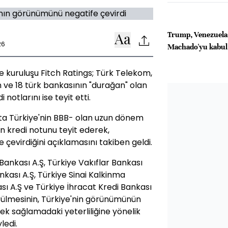
Trump, Venezuela 
26
Machado'yu kabul
e kuruluşu Fitch Ratings; Türk Telekom,
n ve 18 türk bankasının "durağan" olan
 notlarını ise teyit etti.
s'ta Türkiye'nin BBB- olan uzun dönem
en kredi notunu teyit ederek,
çevirdiğini açıklamasını takiben geldi.
 Bankası A.Ş, Türkiye Vakıflar Bankası
kası A.Ş, Türkiye Sinai Kalkinma
sı A.Ş ve Türkiye İhracat Kredi Bankası
rülmesinin, Türkiye'nin görünümünün
tek sağlamadaki yeterliliğine yönelik
ledi.