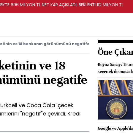
KTE 696 MİLYON TL NET KAR AÇIKLADI; BEKLENTİ 112 MİLYON TL
rketinin ve 18 bankanın görünümünü negatife
Öne Çıka
ketinin ve 18
Beyaz Saray: Trum
seçenek de masad
nümünü negatife
Turkcell ve Coca Cola İçecek
mlerini "negatif"e çevirdi. Kredi
Google ve Apple'da