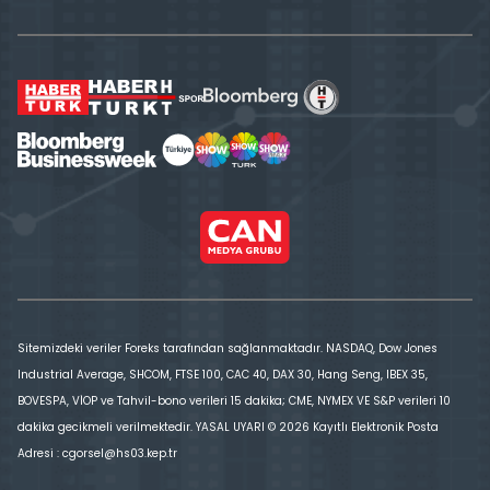
Sitemizdeki veriler Foreks tarafından sağlanmaktadır. NASDAQ, Dow Jones
Industrial Average, SHCOM, FTSE 100, CAC 40, DAX 30, Hang Seng, IBEX 35,
BOVESPA, VİOP ve Tahvil-bono verileri 15 dakika; CME, NYMEX VE S&P verileri 10
dakika gecikmeli verilmektedir. YASAL UYARI © 2026 Kayıtlı Elektronik Posta
Adresi : cgorsel@hs03.kep.tr