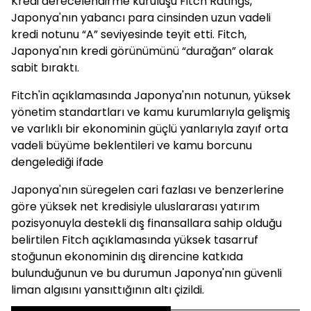
Kredi derecelendirme kuruluşu Fitch Ratings,
Japonya'nın yabancı para cinsinden uzun vadeli
kredi notunu “A” seviyesinde teyit etti. Fitch,
Japonya'nın kredi görünümünü “durağan” olarak
sabit bıraktı.
Fitch'in açıklamasında Japonya'nın notunun, yüksek
yönetim standartları ve kamu kurumlarıyla gelişmiş
ve varlıklı bir ekonominin güçlü yanlarıyla zayıf orta
vadeli büyüme beklentileri ve kamu borcunu
dengelediği ifade
Japonya'nın süregelen cari fazlası ve benzerlerine
göre yüksek net kredisiyle uluslararası yatırım
pozisyonuyla destekli dış finansallara sahip olduğu
belirtilen Fitch açıklamasında yüksek tasarruf
stoğunun ekonominin dış direncine katkıda
bulunduğunun ve bu durumun Japonya'nın güvenli
liman algısını yansıttığının altı çizildi.