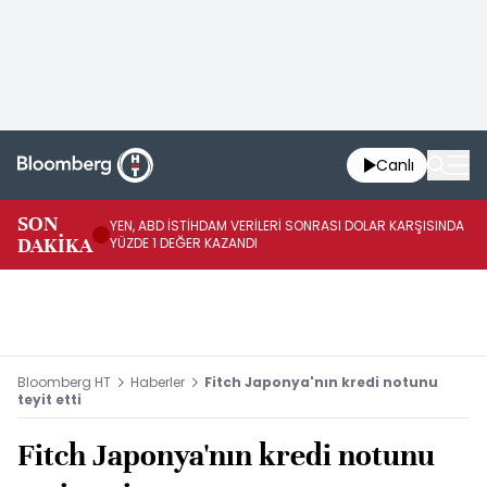
Canlı
SON
YEN, ABD İSTİHDAM VERİLERİ SONRASI DOLAR KARŞISINDA
AB
DAKİKA
YÜZDE 1 DEĞER KAZANDI
YÜ
Bloomberg HT
Haberler
Fitch Japonya'nın kredi notunu
teyit etti
Fitch Japonya'nın kredi notunu