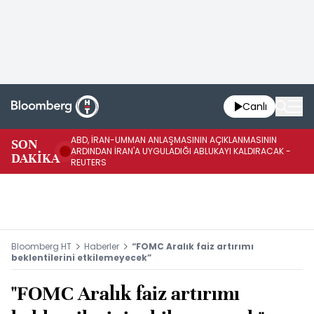
Canlı
ABD, İRAN-UMMAN ANLAŞMASININ AÇIKLANMASININ
AB
SON
ARDINDAN İRAN'A UYGULADIĞI ABLUKAYI KALDIRACAK -
GE
DAKİKA
REUTERS
UY
Bloomberg HT
Haberler
“FOMC Aralık faiz artırımı
beklentilerini etkilemeyecek”
"FOMC Aralık faiz artırımı