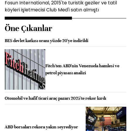
Fosun International, 2015'te turistik geziler ve tatil
köyleri işletmecisi Club Med'i satın almıştı
Öne Çıkanlar
BES devlet katkısı oranı yüzde 20'ye indirildi
Fitch'ten ABD'nin Venezuela hamlesi ve
petrol piyasası analizi
Otomobil ve hafif ticari araç pazarı 2025'te rekor kırdı
ABD borsaları rekora yakın seyrediyor