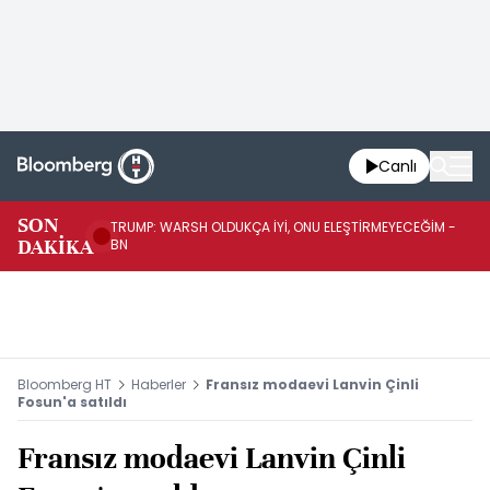
Canlı
SON
TRUMP: WARSH OLDUKÇA İYİ, ONU ELEŞTİRMEYECEĞİM -
TR
DAKİKA
BN
KA
Bloomberg HT
Haberler
Fransız modaevi Lanvin Çinli
Fosun'a satıldı
Fransız modaevi Lanvin Çinli