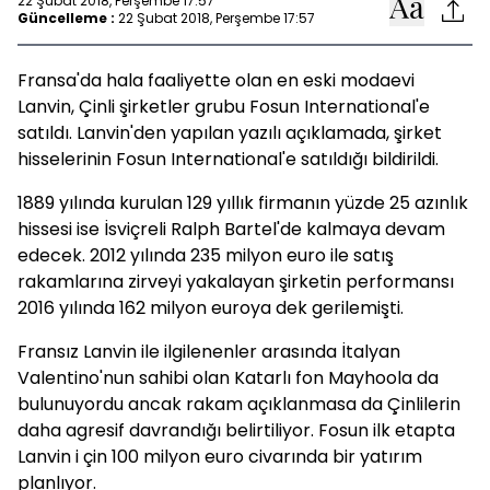
22 Şubat 2018, Perşembe 17:57
Güncelleme :
22 Şubat 2018, Perşembe 17:57
Fransa'da hala faaliyette olan en eski modaevi
Lanvin, Çinli şirketler grubu Fosun International'e
satıldı. Lanvin'den yapılan yazılı açıklamada, şirket
hisselerinin Fosun International'e satıldığı bildirildi.
1889 yılında kurulan 129 yıllık firmanın yüzde 25 azınlık
hissesi ise İsviçreli Ralph Bartel'de kalmaya devam
edecek. 2012 yılında 235 milyon euro ile satış
rakamlarına zirveyi yakalayan şirketin performansı
2016 yılında 162 milyon euroya dek gerilemişti.
Fransız Lanvin ile ilgilenenler arasında İtalyan
Valentino'nun sahibi olan Katarlı fon Mayhoola da
bulunuyordu ancak rakam açıklanmasa da Çinlilerin
daha agresif davrandığı belirtiliyor. Fosun ilk etapta
Lanvin i çin 100 milyon euro civarında bir yatırım
planlıyor.