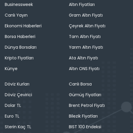
Businessweek
Altın Fiyatları
Canlı Yayın
Gram Altın Fiyatı
Ekonomi Haberleri
Çeyrek Altın Fiyatı
Borsa Haberleri
Tam Altın Fiyatı
Dünya Borsaları
Yarım Altın Fiyatı
Kripto Fiyatları
Ata Altın Fiyatı
Künye
Altın ONS Fiyatı
Döviz Kurları
Canlı Borsa
Döviz Çevirici
Gümüş Fiyatları
Dolar TL
Brent Petrol Fiyatı
Euro TL
Bilezik Fiyatları
Sterin Kaç TL
BIST 100 Endeksi