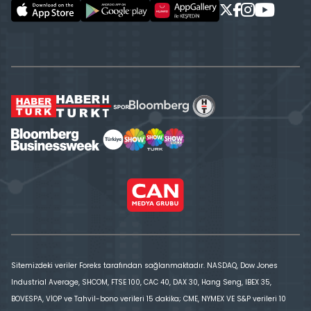
Sitemizdeki veriler Foreks tarafından sağlanmaktadır. NASDAQ, Dow Jones
Industrial Average, SHCOM, FTSE 100, CAC 40, DAX 30, Hang Seng, IBEX 35,
BOVESPA, VİOP ve Tahvil-bono verileri 15 dakika; CME, NYMEX VE S&P verileri 10