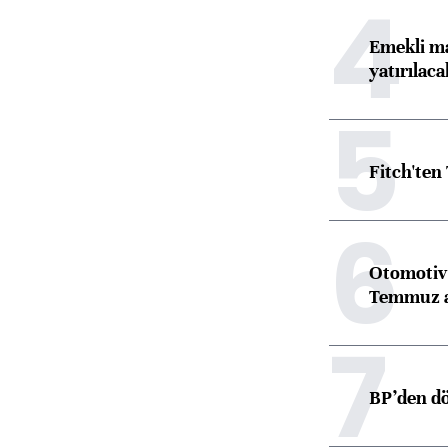
4
Emekli ma
yatırılaca
5
Fitch'ten
6
Otomotiv 
Temmuz 
7
BP’den dö