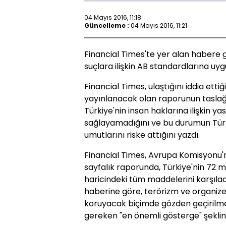
04 Mayıs 2016, 11:18
Güncelleme :
04 Mayıs 2016, 11:21
Financial Times'te yer alan habere 
suçlara ilişkin AB standardlarına u
Financial Times, ulaştığını iddia et
yayınlanacak olan raporunun taslağ
Türkiye'nin insan haklarına ilişkin y
sağlayamadığını ve bu durumun Türki
umutlarını riske attığını yazdı.
Financial Times, Avrupa Komisyonu'
sayfalık raporunda, Türkiye'nin 72
haricindeki tüm maddelerini karşılad
haberine göre, terörizm ve organize s
koruyacak biçimde gözden geçirilme
gereken "en önemli gösterge" şeklin