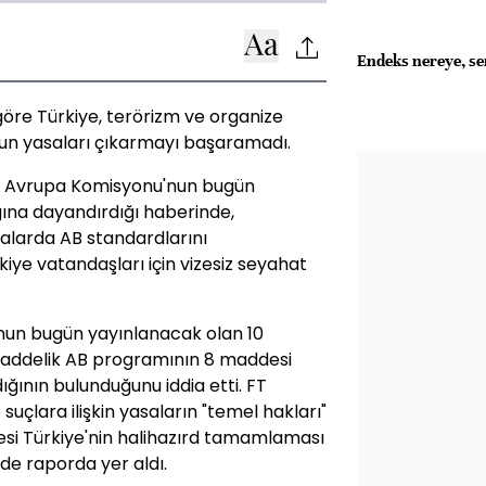
Endeks nereye, se
göre Türkiye, terörizm ve organize
ygun yasaları çıkarmayı başaramadı.
tiği Avrupa Komisyonu'nun bugün
ına dayandırdığı haberinde,
asalarda AB standardlarını
ye vatandaşları için vizesiz seyahat
nun bugün yayınlanacak olan 10
 maddelik AB programının 8 maddesi
ığının bulunduğunu iddia etti. FT
uçlara ilişkin yasaların "temel hakları"
si Türkiye'nin halihazırd tamamlaması
de raporda yer aldı.