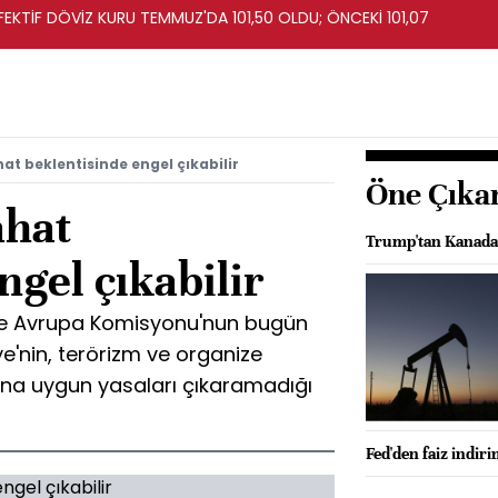
EFEKTİF DÖVİZ KURU TEMMUZ'DA 101,50 OLDU; ÖNCEKİ 101,07
hat beklentisinde engel çıkabilir
Öne Çıka
ahat
Trump'tan Kanada'y
ngel çıkabilir
re Avrupa Komisyonu'nun bugün
e'nin, terörizm ve organize
rına uygun yasaları çıkaramadığı
Fed'den faiz indiri