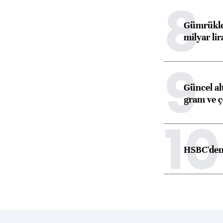
8
Gümrükler
milyar lir
9
Güncel alt
gram ve ç
10
HSBC'den 