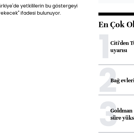
kiye'de yetkililerin bu göstergeyi
rekecek" ifadesi bulunuyor.
En Çok O
1
Citi'den 
uyarısı
2
Bağ evleri
3
Goldman S
süre yüks