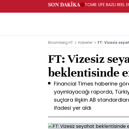
SON DAKİKA
TCMB: ÜFE BAZLI REEL 
Bloomberg HT
Haberler
FT: Vizesiz seya
FT: Vizesiz sey
beklentisinde e
Financial Times haberine gö
yayınlayacağı raporda, Türkiy
suçlara ilişkin AB standardla
ifadesi yer aldı