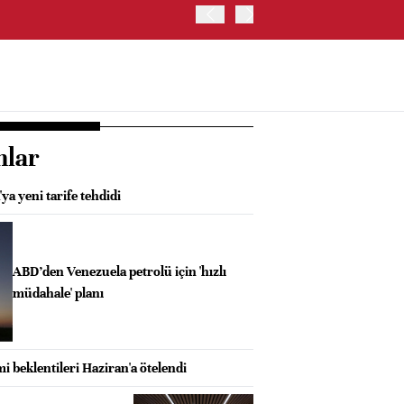
TCMB: TÜFE BAZLI REEL 
nlar
a yeni tarife tehdidi
ABD’den Venezuela petrolü için 'hızlı
müdahale' planı
mi beklentileri Haziran'a ötelendi