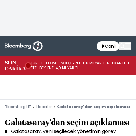
Canlı
SON
TÜRK TELEKOM İKİNCİ ÇEYREKTE 6 MİLYAR TL NET KAR ELDE
AB
DAKİKA
ETTİ; BEKLENTİ 4,9 MİLYAR TL
İR
Bloomberg HT
Haberler
Galatasaray'dan seçim açıklaması
Galatasaray'dan seçim açıklaması
Galatasaray, yeni seçilecek yönetimin görev