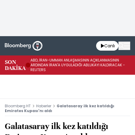
Canlı
ABD, İRAN-UMMAN ANLAŞMASININ AÇIKLANMASININ
AB
SON
ARDINDAN İRAN'A UYGULADIĞI ABLUKAYI KALDIRACAK -
GE
DAKİKA
REUTERS
UY
Bloomberg HT
Haberler
Galatasaray ilk kez katıldığı
Emirates Kupası'nı aldı
Galatasaray ilk kez katıldığı