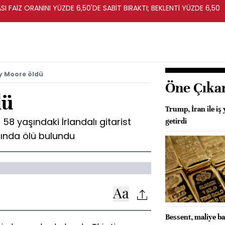
I FAİZ ORANINI YÜZDE 6,50'DE SABİT BIRAKTI; BEKLENTİ YÜZDE 6,50
y Moore öldü
Öne Çıka
dü
Trump, İran ile iş
58 yaşındaki İrlandalı gitarist
getirdi
sında ölü bulundu
Bessent, maliye ba