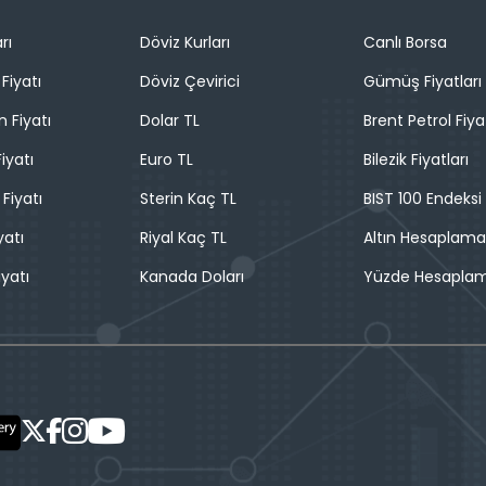
rı
Döviz Kurları
Canlı Borsa
Fiyatı
Döviz Çevirici
Gümüş Fiyatları
n Fiyatı
Dolar TL
Brent Petrol Fiya
iyatı
Euro TL
Bilezik Fiyatları
 Fiyatı
Sterin Kaç TL
BIST 100 Endeksi
yatı
Riyal Kaç TL
Altın Hesaplama
iyatı
Kanada Doları
Yüzde Hesapla