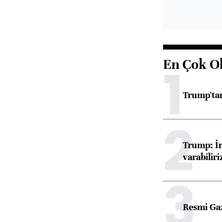
En Çok O
1
Trump'tan
2
Trump: İr
varabiliri
3
Resmi Ga