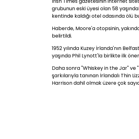
Irish Times gazetesinin internet site
grubunun eski üyesi olan 58 yaşındak
kentinde kaldığı otel odasında ölü b
Haberde, Moore'a otopsinin, yakınd
belirtildi.
1952 yılında Kuzey İrlanda'nın Belfa
yaşında Phil Lynott'la birlikte ilk ön
Daha sonra "Whiskey in the Jar" ve 
şarkılarıyla tanınan İrlandalı Thin 
Harrison dahil olmak üzere çok sayıda