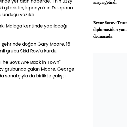
sinde yer alan haberde, Thin Lizzy
araya getirdi
i gitaristin, İspanya'nın Estepona
ulunduğu yazıldı.
Beyaz Saray: Trum
aki Malaga kentinde yapılacağı
diplomasiden yana
de masada
st şehrinde doğan Gary Moore, 16
emli grubu Skid Row'u kurdu.
"The Boys Are Back in Town"
Lizzy grubunda çalan Moore, George
 sanatçıyla da birlikte çalıştı.