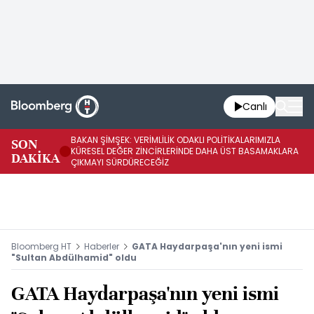
Canlı
BAKAN ŞİMŞEK: VERİMLİLİK ODAKLI POLİTİKALARIMIZLA
BA
SON
KÜRESEL DEĞER ZİNCİRLERİNDE DAHA ÜST BASAMAKLARA
VE
DAKİKA
ÇIKMAYI SÜRDÜRECEĞİZ
DÖ
Bloomberg HT
Haberler
GATA Haydarpaşa'nın yeni ismi
"Sultan Abdülhamid" oldu
GATA Haydarpaşa'nın yeni ismi