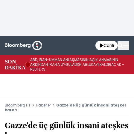
Canlı
ABD, İRAN-UMMAN ANLAŞMASININ AÇIKLANMASININ
AB
SON
ARDINDAN İRAN'A UYGULADIĞI ABLUKAYI KALDIRACAK -
GE
DAKİKA
REUTERS
UY
Bloomberg HT
Haberler
Gazze'de üç günlük insani ateşkes
kararı
Gazze'de üç günlük insani ateşkes