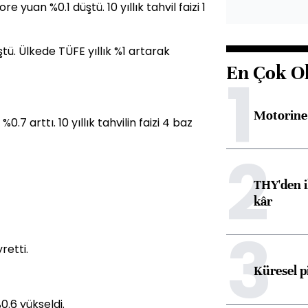
 yuan %0.1 düştü. 10 yıllık tahvil faizi 1
tü. Ülkede TÜFE yıllık %1 artarak
En Çok O
1
Motorine 
7 arttı. 10 yıllık tahvilin faizi 4 baz
2
THY'den i
kâr
3
retti.
Küresel p
0.6 yükseldi.