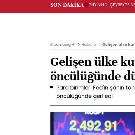
SON DAKİKA
THY'NİN 2. ÇEYREKTE NE
Bloomberg HT
Haberler
Gelişen ülke ku
Gelişen ülke ku
öncülüğünde d
Para birimleri Fed'in şahin t
öncülüğünde geriledi