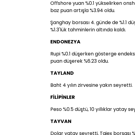
Offshore yuan %0.1 yükselirken onshore
baz puan artışla %3.94 oldu.
Şanghay borsası 4. günde de %1.1 düş
%1.3'lük tahminlerin altında kaldı.
ENDONEZYA
Rupi %0.1 düşerken gösterge endeks %0.
puan düşerek %6.23 oldu.
TAYLAND
Baht 4 yılın zirvesine yakın seyretti.
FİLİPİNLER
Peso %0.5 düştü, 10 yıllıklar yatay sey
TAYVAN
Dolar yatay seyretti, Taiex borsası %