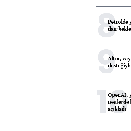
8
Petrolde 
dair bekle
9
Altın, za
desteğiyl
10
OpenAI, y
testlerde 
açıkladı