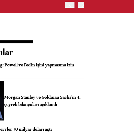
HİNDİSTAN MERKEZ BANKA
nlar
 Powell ve Fed'in işini yapmasına izin
Morgan Stanley ve Goldman Sachs'ın 4.
çeyrek bilançoları açıklandı
ervler 70 milyar doları aştı