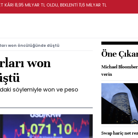
T KÂRI 8,95 MİLYAR TL OLDU, BEKLENTİ 11,6 MİLYAR TL
rları won öncülüğünde düştü
Öne Çıka
rları won
Michael Bloomberg:
üştü
verin
ondaki söylemiyle won ve peso
Swap hariç net rez