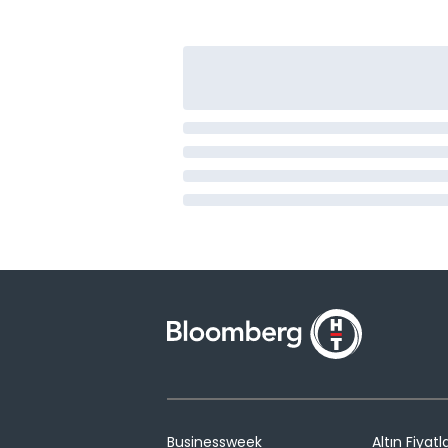
Businessweek
Altın Fiyatla