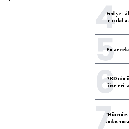
4
Fed yetki
için daha 
5
Bakır rek
6
ABD'nin ö
füzeleri k
7
"Hürmüz B
anlaşması 