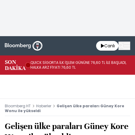
Canlı
SON
QUICK SİGORTA İLK İŞLEM GÜNÜNE 76,60 TL İLE BAŞLADI,
BI
DAKİKA
HALKA ARZ FİYATI 76,60 TL
PU
Bloomberg HT
Haberler
Gelişen ülke paraları Güney Kore
Wonu ile yükseldi
Gelişen ülke paraları Güney Kore