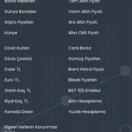
Borsa Haberleri
Tam Altın Fiyatı
Dünya Borsaları
Yarım Altın Fiyatı
Kripto Fiyatları
Ata Altın Fiyatı
Künye
Altın ONS Fiyatı
Döviz Kurları
Canlı Borsa
Döviz Çevirici
Gümüş Fiyatları
Dolar TL
Brent Petrol Fiyatı
Euro TL
Bilezik Fiyatları
Sterin Kaç TL
BIST 100 Endeksi
Riyal Kaç TL
Altın Hesaplama
Kanada Doları
Yüzde Hesaplama
Kişisel Verilerin Korunması