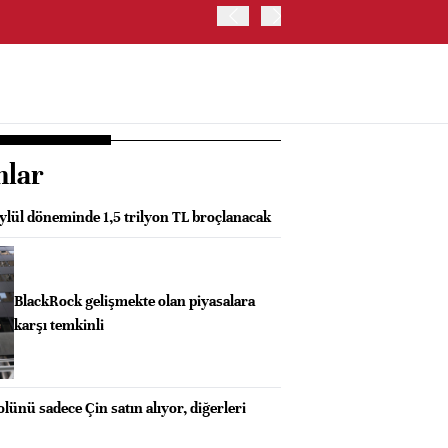
OYAK ÇİMENTO İKİNCİ ÇEY
nlar
ül döneminde 1,5 trilyon TL broçlanacak
BlackRock gelişmekte olan piyasalara
karşı temkinli
olünü sadece Çin satın alıyor, diğerleri