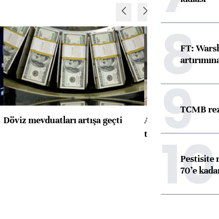
8
FT: Warsh
artırımın
9
TCMB reze
Döviz mevduatları artışa geçti
ABD'de konut başla
10
toparlandı
Pestisite
70’e kadar