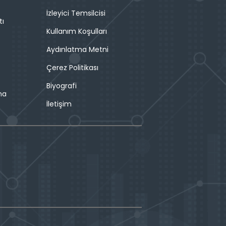
İzleyici Temsilcisi
tı
Kullanım Koşulları
Aydınlatma Metni
Çerez Politikası
Biyografi
ma
İletişim