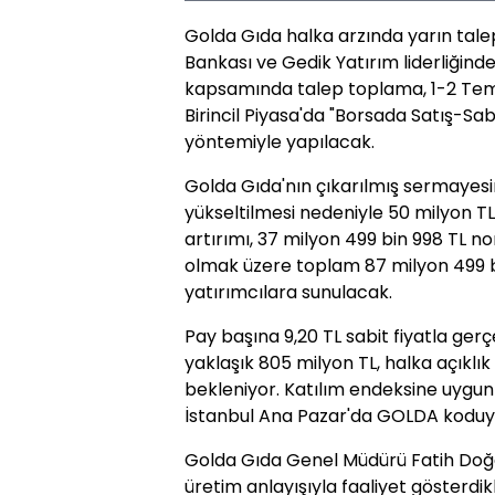
Golda Gıda halka arzında yarın tale
Bankası ve Gedik Yatırım liderliğind
kapsamında talep toplama, 1-2 Tem
Birincil Piyasa'da "Borsada Satış-Sa
yöntemiyle yapılacak.
Golda Gıda'nın çıkarılmış sermayesi
yükseltilmesi nedeniyle 50 milyon T
artırımı, 37 milyon 499 bin 998 TL no
olmak üzere toplam 87 milyon 499 b
yatırımcılara sunulacak.
Pay başına 9,20 TL sabit fiyatla ge
yaklaşık 805 milyon TL, halka açıklık
bekleniyor. Katılım endeksine uygun
İstanbul Ana Pazar'da GOLDA koduyl
Golda Gıda Genel Müdürü Fatih Doğan 
üretim anlayışıyla faaliyet gösterdik