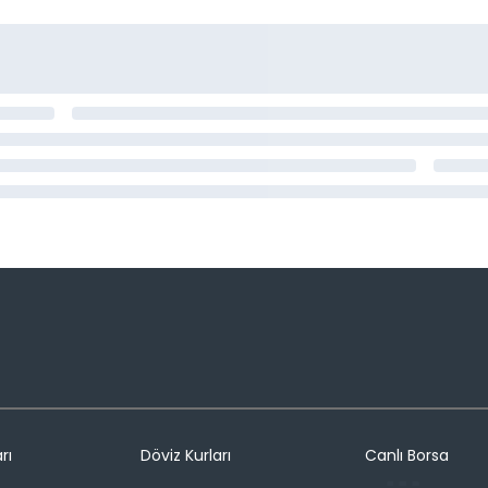
rı
Döviz Kurları
Canlı Borsa