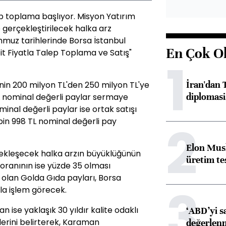
p toplama başlıyor. Misyon Yatırım
e gerçekleştirilecek halka arz
muz tarihlerinde Borsa İstanbul
En Çok O
bit Fiyatla Talep Toplama ve Satış"
1
İran'dan T
nin 200 milyon TL'den 250 milyon TL'ye
diplomasi
L nominal değerli paylar sermaye
minal değerli paylar ise ortak satışı
2
in 998 TL nominal değerli pay
Elon Musk
rçekleşecek halka arzın büyüklüğünün
üretim tes
 oranının ise yüzde 35 olması
 olan Golda Gıda payları, Borsa
3
a işlem görecek.
ise yaklaşık 30 yıldır kalite odaklı
‘ABD’yi s
lerini belirterek, Karaman
değerlen