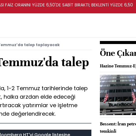
I FAİZ ORANINI YÜZDE 6,50'DE SABİT BIRAKTI; BEKLENTİ YÜZDE 6,50
 Temmuz’da talep toplayacak
Öne Çıka
 Temmuz'da talep
Hazine Temmuz-Eyl
a, 1-2 Temmuz tarihlerinde talep
t, halka arzdan elde edeceği
rtıracak yatırımlar ve işletme
nde değerlendirecek.
Bessent: İran petr
temkinli
loomberg HT'yi Google listesine