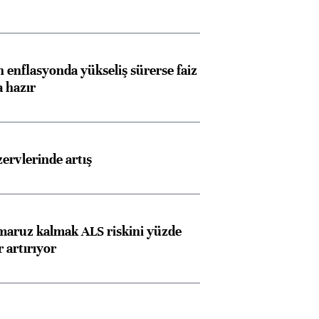
Almanya, Commerzbank
Ba
 enflasyonda yükseliş sürerse faiz
konusunda Unicredit ile
me
a hazır
görüşmelere hazırlanıyor
rvlerinde artış
ngıçları
 maruz kalmak ALS riskini yüzde
 artırıyor