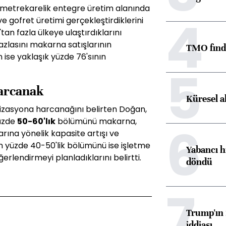
 metrekarelik entegre üretim alanında
4
ve gofret üretimi gerçekleştirdiklerini
tan fazla ülkeye ulaştırdıklarını
fazlasını makarna satışlarının
TMO fındık
 ise yaklaşık yüzde 76'sının
5
arcanak
Küresel a
nizasyona harcanağını belirten Doğan,
yüzde
50-60'lık
bölümünü makarna,
6
arına yönelik kapasite artışı ve
n yüzde 40-50'lik bölümünü ise işletme
Yabancı h
rlendirmeyi planladıklarını belirtti.
döndü
7
Trump'ın 
iddiası