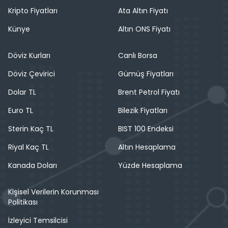
Kripto Fiyatları
Ata Altın Fiyatı
Künye
Altın ONS Fiyatı
Döviz Kurları
Canlı Borsa
Döviz Çevirici
Gümüş Fiyatları
Dolar TL
Brent Petrol Fiyatı
Euro TL
Bilezik Fiyatları
Sterin Kaç TL
BIST 100 Endeksi
Riyal Kaç TL
Altın Hesaplama
Kanada Doları
Yüzde Hesaplama
Kişisel Verilerin Korunması
Politikası
İzleyici Temsilcisi