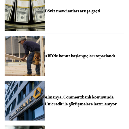
Döviz mevduatları artışa geçti
ABD'de konut başlangıçları toparlandı
Almanya, Commerzbank konusunda
Unicredit ile görüşmelere hazırlanıyor