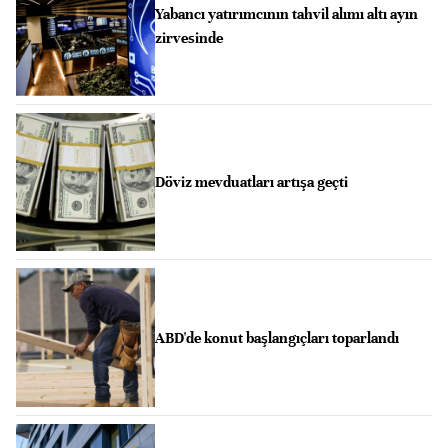
Yabancı yatırımcının tahvil alımı altı ayın
zirvesinde
Döviz mevduatları artışa geçti
ABD'de konut başlangıçları toparlandı