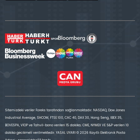
Sitemizdeki veriler Foreks tarafından sağlanmaktadır. NASDAQ, Dow Jones
Industrial Average, SHCOM, FTSE 100, CAC 40, DAX 30, Hang Seng, IBEX 35,
BOVESPA, VİOP ve Tahvil-bono verileri 15 dakika; CME, NYMEX VE S&P verileri 10
dakika gecikmeli verilmektedir. YASAL UYARI © 2026 Kayıtlı Elektronik Posta