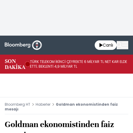
Canlı
SON
TÜRK TELEKOM İKİNCİ ÇEYREKTE 6 MİLYAR TL NET KAR ELDE
AB
DAKİKA
ETTİ; BEKLENTİ 4,9 MİLYAR TL
İR
Bloomberg HT
Haberler
Goldman ekonomistinden faiz
mesajı
Goldman ekonomistinden faiz