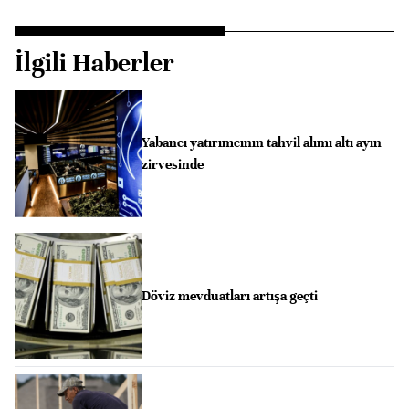
İlgili Haberler
Yabancı yatırımcının tahvil alımı altı ayın
zirvesinde
Döviz mevduatları artışa geçti