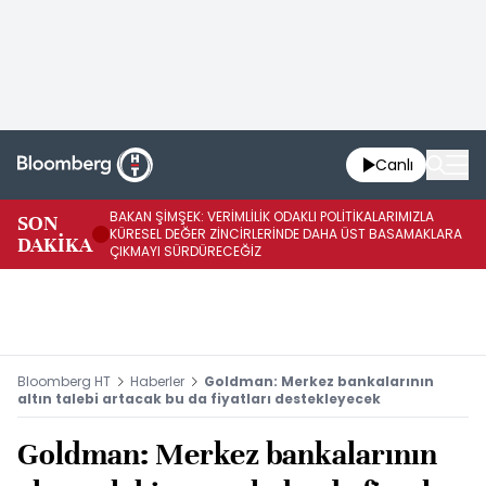
Canlı
BAKAN ŞİMŞEK: VERİMLİLİK ODAKLI POLİTİKALARIMIZLA
BA
SON
KÜRESEL DEĞER ZİNCİRLERİNDE DAHA ÜST BASAMAKLARA
VE
DAKİKA
ÇIKMAYI SÜRDÜRECEĞİZ
DÖ
Bloomberg HT
Haberler
Goldman: Merkez bankalarının
altın talebi artacak bu da fiyatları destekleyecek
Goldman: Merkez bankalarının