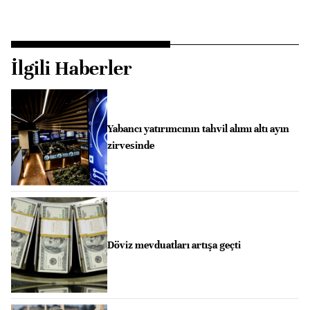
İlgili Haberler
Yabancı yatırımcının tahvil alımı altı ayın
zirvesinde
Döviz mevduatları artışa geçti