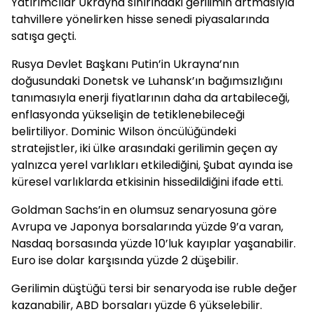
Yatırımcılar Ukrayna sınırındaki gerilimin artmasıyla
tahvillere yönelirken hisse senedi piyasalarında
satışa geçti.
Rusya Devlet Başkanı Putin’in Ukrayna’nın
doğusundaki Donetsk ve Luhansk’ın bağımsızlığını
tanımasıyla enerji fiyatlarının daha da artabileceği,
enflasyonda yükselişin de tetiklenebileceği
belirtiliyor. Dominic Wilson öncülüğündeki
stratejistler, iki ülke arasındaki gerilimin geçen ay
yalnızca yerel varlıkları etkilediğini, Şubat ayında ise
küresel varlıklarda etkisinin hissedildiğini ifade etti.
Goldman Sachs’in en olumsuz senaryosuna göre
Avrupa ve Japonya borsalarında yüzde 9’a varan,
Nasdaq borsasında yüzde 10’luk kayıplar yaşanabilir.
Euro ise dolar karşısında yüzde 2 düşebilir.
Gerilimin düştüğü tersi bir senaryoda ise ruble değer
kazanabilir, ABD borsaları yüzde 6 yükselebilir.