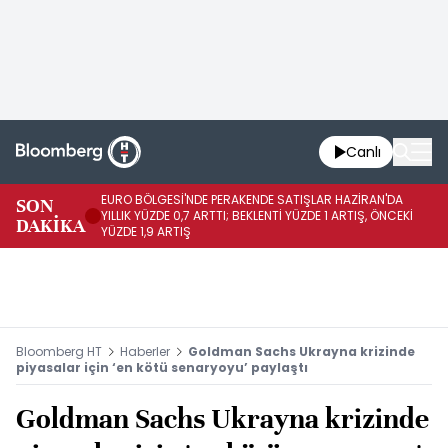
Canlı
EURO BÖLGESİ'NDE PERAKENDE SATIŞLAR HAZİRAN'DA
EU
SON
YILLIK YÜZDE 0,7 ARTTI; BEKLENTİ YÜZDE 1 ARTIŞ, ÖNCEKİ
AY
DAKİKA
YÜZDE 1,9 ARTIŞ
ÖN
Bloomberg HT
Haberler
Goldman Sachs Ukrayna krizinde
piyasalar için ‘en kötü senaryoyu’ paylaştı
Goldman Sachs Ukrayna krizinde