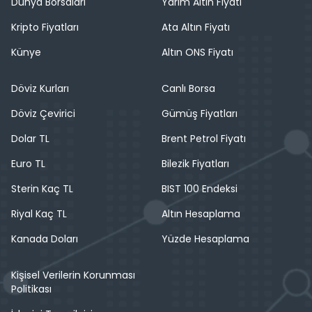
Dünya Borsaları
Yarım Altın Fiyatı
Kripto Fiyatları
Ata Altın Fiyatı
Künye
Altın ONS Fiyatı
Döviz Kurları
Canlı Borsa
Döviz Çevirici
Gümüş Fiyatları
Dolar TL
Brent Petrol Fiyatı
Euro TL
Bilezik Fiyatları
Sterin Kaç TL
BIST 100 Endeksi
Riyal Kaç TL
Altın Hesaplama
Kanada Doları
Yüzde Hesaplama
Kişisel Verilerin Korunması
Politikası