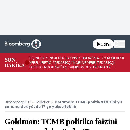
Canlı
ÜÇ YIL BOYUNCA HER TAKVİM YILINDA EN AZ 75 KOBİ VEYA
İŞ
SON
YEREL ÜRETİCİ/TEDARİKÇİ "KOBİ VE YEREL TEDARİKÇİ
ED
DAKİKA
DESTEK PROGRAMI" KAPSAMINDA DESTEKLENECEK -
A1
REKABET KURUMU
K
Bloomberg HT
Haberler
Goldman: TCMB politika faizini yıl
sonuna dek yüzde 17'ye yükseltebilir
Goldman: TCMB politika faizini