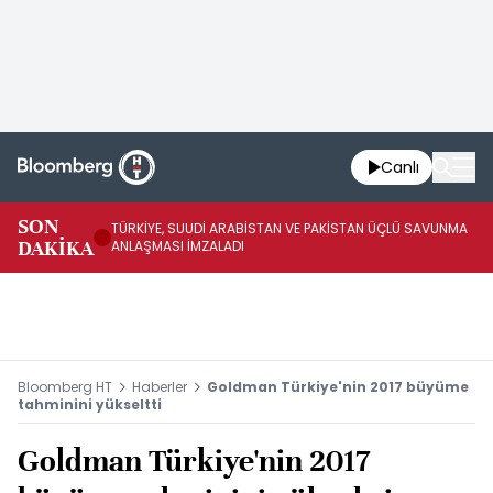
Canlı
SON
TÜRKİYE, SUUDİ ARABİSTAN VE PAKİSTAN ÜÇLÜ SAVUNMA
TR
DAKİKA
ANLAŞMASI İMZALADI
BN
Bloomberg HT
Haberler
Goldman Türkiye'nin 2017 büyüme
tahminini yükseltti
Goldman Türkiye'nin 2017