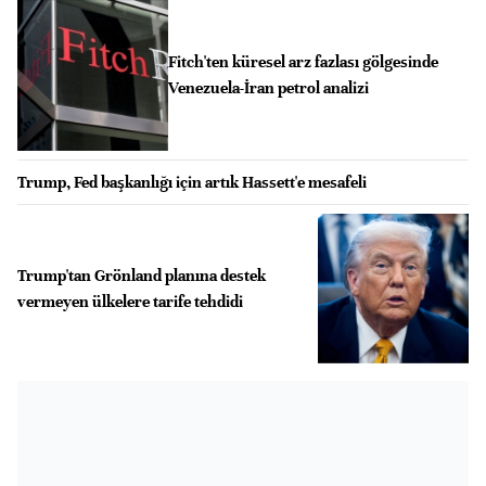
Fitch'ten küresel arz fazlası gölgesinde
Venezuela-İran petrol analizi
Trump, Fed başkanlığı için artık Hassett'e mesafeli
Trump'tan Grönland planına destek
vermeyen ülkelere tarife tehdidi