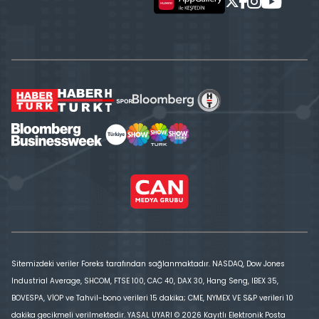
Sitemizdeki veriler Foreks tarafından sağlanmaktadır. NASDAQ, Dow Jones
Industrial Average, SHCOM, FTSE 100, CAC 40, DAX 30, Hang Seng, IBEX 35,
BOVESPA, VİOP ve Tahvil-bono verileri 15 dakika; CME, NYMEX VE S&P verileri 10
dakika gecikmeli verilmektedir. YASAL UYARI © 2026 Kayıtlı Elektronik Posta