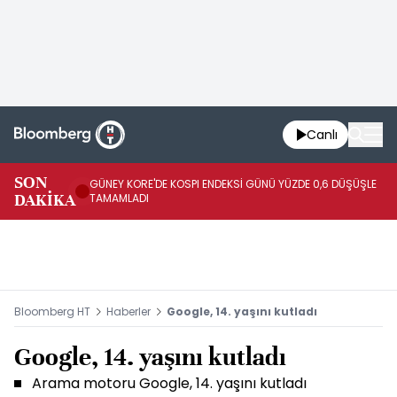
Canlı
JA
SON
GÜNEY KORE'DE KOSPI ENDEKSİ GÜNÜ YÜZDE 0,6 DÜŞÜŞLE
YÜ
DAKİKA
TAMAMLADI
TA
Bloomberg HT
Haberler
Google, 14. yaşını kutladı
Google, 14. yaşını kutladı
Arama motoru Google, 14. yaşını kutladı