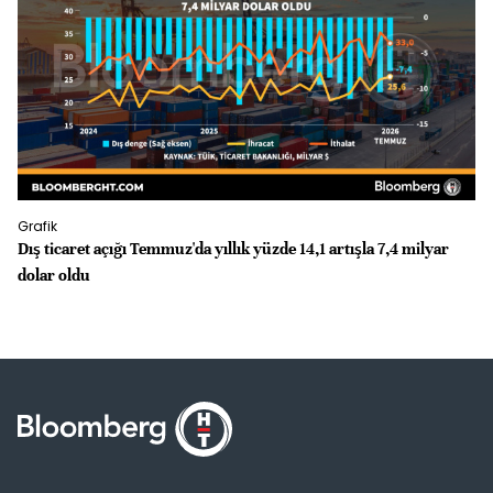
Grafik
Gr
Dış ticaret açığı Temmuz'da yıllık yüzde 14,1 artışla 7,4 milyar
İS
dolar oldu