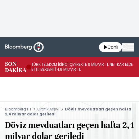
Canlı
SON
TÜRK TELEKOM İKİNCİ ÇEYREKTE 6 MİLYAR TL NET KAR ELDE
AB
DAKİKA
ETTİ; BEKLENTİ 4,9 MİLYAR TL
İR
Bloomberg HT
Grafik Arşivi
Döviz mevduatları geçen hafta
2,4 milyar dolar geriledi
Döviz mevduatları geçen hafta 2,4
milyar dolar geriledi