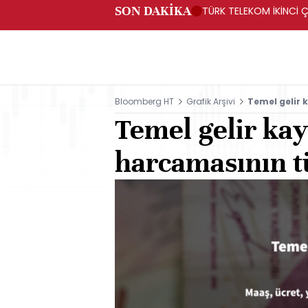
SON DAKİKA
TÜRK TELEKOM İKİNCİ Ç
Bloomberg HT
Grafik Arşivi
Temel gelir 
Temel gelir ka
harcamasının tü