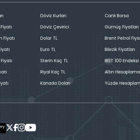
rı
Döviz Kurları
Canlı Borsa
Fiyatı
Döviz Çevirici
Gümüş Fiyatları
n Fiyatı
Dolar TL
Brent Petrol Fiya
iyatı
Euro TL
Bilezik Fiyatları
 Fiyatı
Sterin Kaç TL
BIST 100 Endeksi
yatı
Riyal Kaç TL
Altın Hesaplama
iyatı
Kanada Doları
Yüzde Hesapla