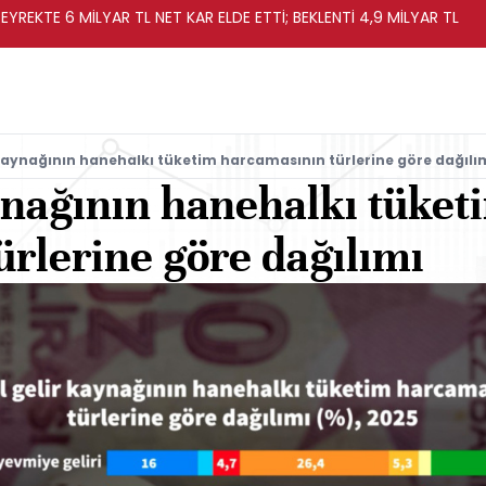
EYREKTE 6 MİLYAR TL NET KAR ELDE ETTİ; BEKLENTİ 4,9 MİLYAR TL
kaynağının hanehalkı tüketim harcamasının türlerine göre dağılı
ynağının hanehalkı tüket
rlerine göre dağılımı