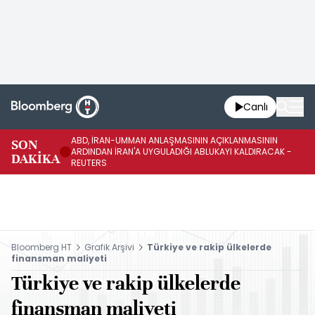
Canlı
ABD, İRAN-UMMAN ANLAŞMASININ AÇIKLANMASININ
AB
SON
ARDINDAN İRAN'A UYGULADIĞI ABLUKAYI KALDIRACAK -
GE
DAKİKA
REUTERS
UY
Bloomberg HT
Grafik Arşivi
Türkiye ve rakip ülkelerde
finansman maliyeti
Türkiye ve rakip ülkelerde
finansman maliyeti