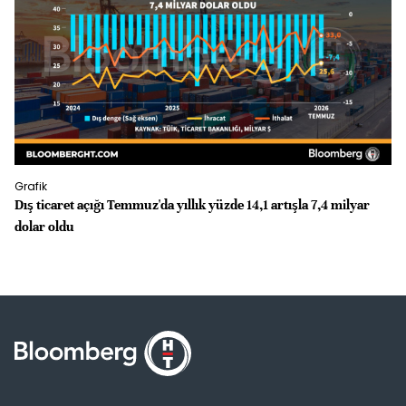
Grafik
Gr
Dış ticaret açığı Temmuz'da yıllık yüzde 14,1 artışla 7,4 milyar
İS
dolar oldu