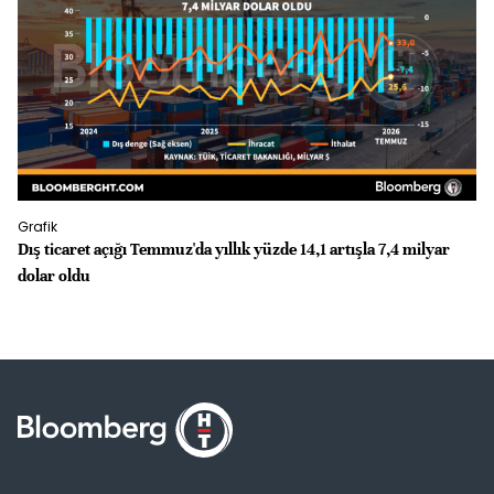
Grafik
Gr
Dış ticaret açığı Temmuz'da yıllık yüzde 14,1 artışla 7,4 milyar
İS
dolar oldu