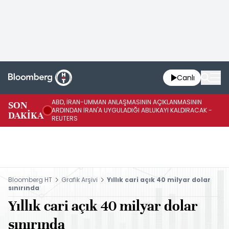
Canlı
ABD, İRAN-UMMAN ANLAŞMASININ AÇIKLANMASININ
AB
SON
ARDINDAN İRAN'A UYGULADIĞI ABLUKAYI KALDIRACAK -
GE
DAKİKA
REUTERS
UY
Bloomberg HT
Grafik Arşivi
Yıllık cari açık 40 milyar dolar
sınırında
Yıllık cari açık 40 milyar dolar
sınırında