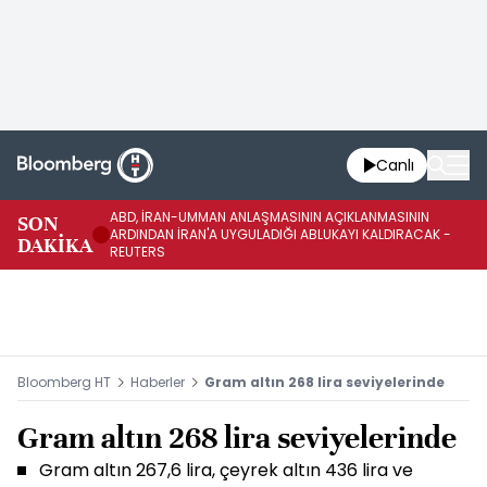
Canlı
ABD, İRAN-UMMAN ANLAŞMASININ AÇIKLANMASININ
AB
SON
ARDINDAN İRAN'A UYGULADIĞI ABLUKAYI KALDIRACAK -
GE
DAKİKA
REUTERS
UY
Bloomberg HT
Haberler
Gram altın 268 lira seviyelerinde
Gram altın 268 lira seviyelerinde
Gram altın 267,6 lira, çeyrek altın 436 lira ve