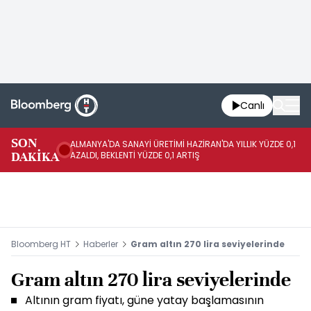
Canlı
SON
ALMANYA'DA SANAYİ ÜRETİMİ HAZİRAN'DA YILLIK YÜZDE 0,1
AL
DAKİKA
AZALDI, BEKLENTİ YÜZDE 0,1 ARTIŞ
AR
Bloomberg HT
Haberler
Gram altın 270 lira seviyelerinde
Gram altın 270 lira seviyelerinde
Altının gram fiyatı, güne yatay başlamasının