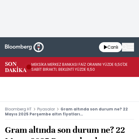
Canlı
SON
MEKSİKA MERKEZ BANKASI FAİZ ORANINI YÜZDE 6,50'DE
OY
DAKİKA
SABİT BIRAKTI; BEKLENTİ YÜZDE 6,50
AÇ
Bloomberg HT
Piyasalar
Gram altında son durum ne? 22
Mayıs 2025 Perşembe altın fiyatları…
Gram altında son durum ne? 22