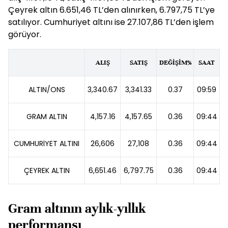
Çeyrek altın 6.651,46 TL’den alınırken, 6.797,75 TL’ye
satılıyor. Cumhuriyet altını ise 27.107,86 TL’den işlem
görüyor.
ALIŞ
SATIŞ
DEĞİŞİM%
SAAT
ALTIN/ONS
3,340.67
3,341.33
0.37
09:59
GRAM ALTIN
4,157.16
4,157.65
0.36
09:44
CUMHURİYET ALTINI
26,606
27,108
0.36
09:44
ÇEYREK ALTIN
6,651.46
6,797.75
0.36
09:44
Gram altının aylık-yıllık
performansı