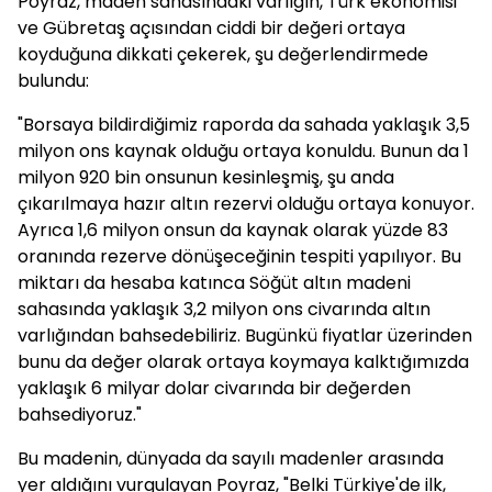
Poyraz, maden sahasındaki varlığın, Türk ekonomisi
ve Gübretaş açısından ciddi bir değeri ortaya
koyduğuna dikkati çekerek, şu değerlendirmede
bulundu:
"Borsaya bildirdiğimiz raporda da sahada yaklaşık 3,5
milyon ons kaynak olduğu ortaya konuldu. Bunun da 1
milyon 920 bin onsunun kesinleşmiş, şu anda
çıkarılmaya hazır altın rezervi olduğu ortaya konuyor.
Ayrıca 1,6 milyon onsun da kaynak olarak yüzde 83
oranında rezerve dönüşeceğinin tespiti yapılıyor. Bu
miktarı da hesaba katınca Söğüt altın madeni
sahasında yaklaşık 3,2 milyon ons civarında altın
varlığından bahsedebiliriz. Bugünkü fiyatlar üzerinden
bunu da değer olarak ortaya koymaya kalktığımızda
yaklaşık 6 milyar dolar civarında bir değerden
bahsediyoruz."
Bu madenin, dünyada da sayılı madenler arasında
yer aldığını vurgulayan Poyraz, "Belki Türkiye'de ilk,