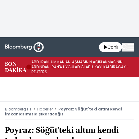
Canlı
ABD, İRAN-UMMAN ANLAŞMASININ AÇIKLANMASININ
AB
SON
ARDINDAN İRAN'A UYGULADIĞI ABLUKAYI KALDIRACAK -
GE
DAKİKA
REUTERS
UY
Bloomberg HT
Haberler
Poyraz: Söğüt'teki altını kendi
imkanlarımızla çıkaracağız
Poyraz: Söğüt'teki altını kendi