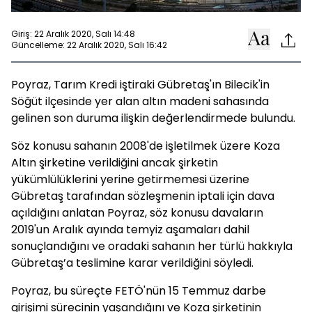
Giriş: 22 Aralık 2020, Salı 14:48
Güncelleme: 22 Aralık 2020, Salı 16:42
Poyraz, Tarım Kredi iştiraki Gübretaş'ın Bilecik'in
Söğüt ilçesinde yer alan altın madeni sahasında
gelinen son duruma ilişkin değerlendirmede bulundu.
Söz konusu sahanın 2008'de işletilmek üzere Koza
Altın şirketine verildiğini ancak şirketin
yükümlülüklerini yerine getirmemesi üzerine
Gübretaş tarafından sözleşmenin iptali için dava
açıldığını anlatan Poyraz, söz konusu davaların
2019'un Aralık ayında temyiz aşamaları dahil
sonuçlandığını ve oradaki sahanın her türlü hakkıyla
Gübretaş’a teslimine karar verildiğini söyledi.
Poyraz, bu süreçte FETÖ'nün 15 Temmuz darbe
girişimi sürecinin yaşandığını ve Koza şirketinin