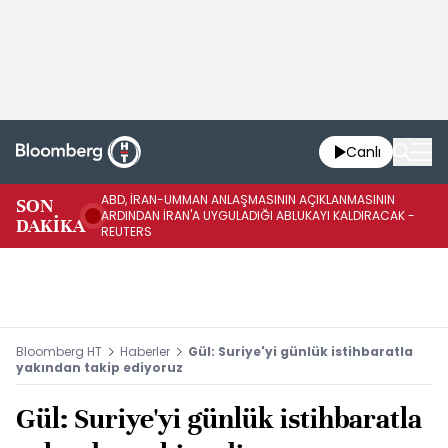
Canlı
ABD, İRAN-UMMAN ANLAŞMASININ AÇIKLANMASININ
AB
SON
ARDINDAN İRAN'A UYGULADIĞI ABLUKAYI KALDIRACAK -
GE
DAKİKA
REUTERS
UY
Bloomberg HT
Haberler
Gül: Suriye'yi günlük istihbaratla
yakından takip ediyoruz
Gül: Suriye'yi günlük istihbaratla