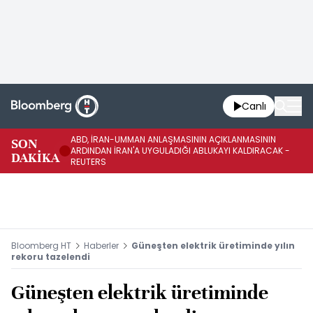
Canlı
ABD, İRAN-UMMAN ANLAŞMASININ AÇIKLANMASININ
AB
SON
ARDINDAN İRAN'A UYGULADIĞI ABLUKAYI KALDIRACAK -
GE
DAKİKA
REUTERS
UY
Bloomberg HT
Haberler
Güneşten elektrik üretiminde yılın
rekoru tazelendi
Güneşten elektrik üretiminde