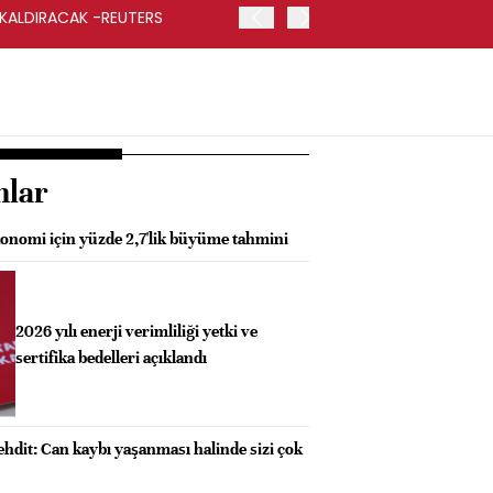
 KALDIRACAK -REUTERS
ABD DIŞİŞLERİ BAKANLIĞI
UYGULANACAK
nlar
onomi için yüzde 2,7'lik büyüme tahmini
2026 yılı enerji verimliliği yetki ve
sertifika bedelleri açıklandı
ehdit: Can kaybı yaşanması halinde sizi çok