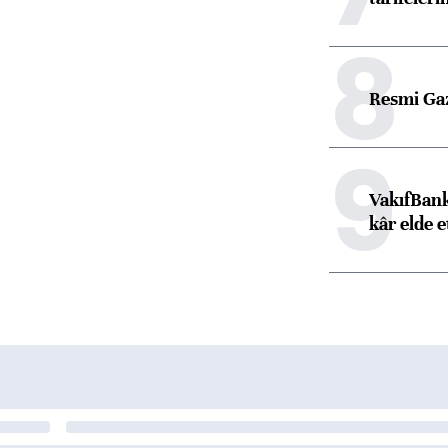
8
Resmi Ga
9
VakıfBank
kâr elde e