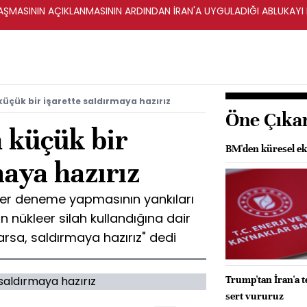
ŞMASININ AÇIKLANMASININ ARDINDAN İRAN'A UYGULADIĞI ABLUKAYI
küçük bir işarette saldırmaya hazırız
Öne Çıka
 küçük bir
BM'den küresel ek
maya hazırız
leer deneme yapmasının yankıları
n nükleer silah kullandığına dair
arsa, saldırmaya hazırız" dedi
Trump'tan İran'a t
sert vururuz