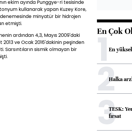
'nın ekim ayında Punggye-ri tesisinde
lütonyum kullanarak yapan Kuzey Kore,
 denemesinde minyatür bir hidrojen
n etmişti.
En Çok O
1
enin ardından 4,3, Mayıs 2009'daki
 2013 ve Ocak 2016'dakinin peşinden
En yüksek
ti. Sarsıntıların sismik olmayan bir
şti.
2
Halka arz
3
TESK: Yen
fırsat