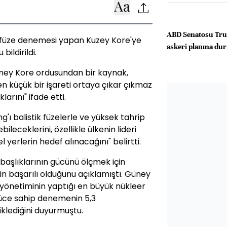
ABD Senatosu Trum
 füze denemesi yapan Kuzey Kore'ye
askeri planına dur
ildirildi.
ney Kore ordusundan bir kaynak,
 en küçük bir işareti ortaya çıkar çıkmaz
arını" ifade etti.
'ı balistik füzelerle ve yüksek tahrip
ceklerini, özellikle ülkenin lideri
erlerin hedef alınacağını" belirtti.
 başlıklarının gücünü ölçmek için
 başarılı olduğunu açıklamıştı. Güney
önetiminin yaptığı en büyük nükleer
üce sahip denemenin 5,3
iklediğini duyurmuştu.