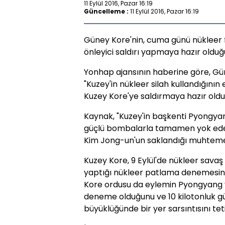
11 Eylül 2016, Pazar 16:19
Güncelleme :
11 Eylül 2016, Pazar 16:19
Güney Kore'nin, cuma günü nükleer
önleyici saldırı yapmaya hazır olduğu b
Yonhap ajansının haberine göre, Gü
"Kuzey'in nükleer silah kullandığının
Kuzey Kore'ye saldırmaya hazır oldukl
Kaynak, "Kuzey'in başkenti Pyongyang
güçlü bombalarla tamamen yok edebile
Kim Jong-un'un saklandığı muhtemel y
Kuzey Kore, 9 Eylül'de nükleer savaş
yaptığı nükleer patlama denemesinin
Kore ordusu da eylemin Pyongyang y
deneme olduğunu ve 10 kilotonluk g
büyüklüğünde bir yer sarsıntısını tet