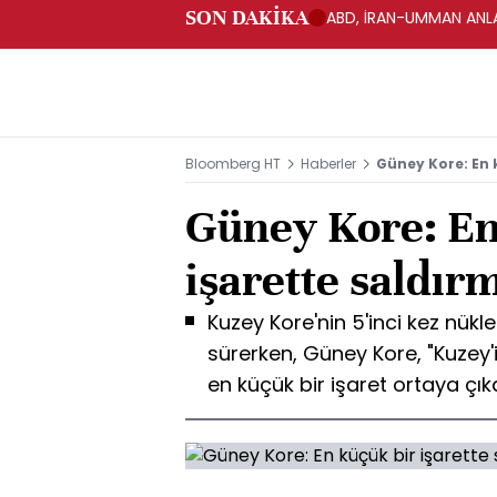
SON DAKİKA
ABD, İRAN-UMMAN ANLA
Bloomberg HT
Haberler
Güney Kore: En 
Güney Kore: En
işarette saldır
Kuzey Kore'nin 5'inci kez nük
sürerken, Güney Kore, "Kuzey'i
en küçük bir işaret ortaya çık