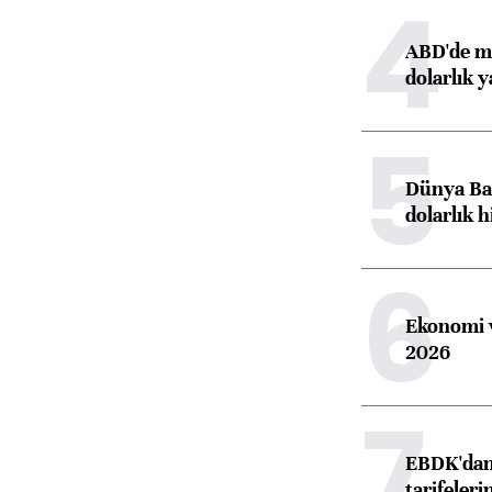
4
ABD'de ma
dolarlık y
5
Dünya Ban
dolarlık h
6
Ekonomi v
2026
7
EBDK'dan 
tarifeleri