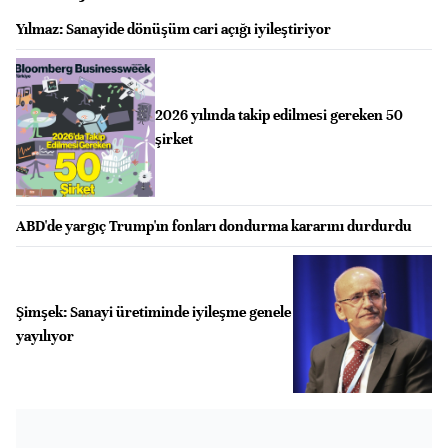
Yılmaz: Sanayide dönüşüm cari açığı iyileştiriyor
2026 yılında takip edilmesi gereken 50
şirket
ABD'de yargıç Trump'ın fonları dondurma kararını durdurdu
Şimşek: Sanayi üretiminde iyileşme genele
yayılıyor