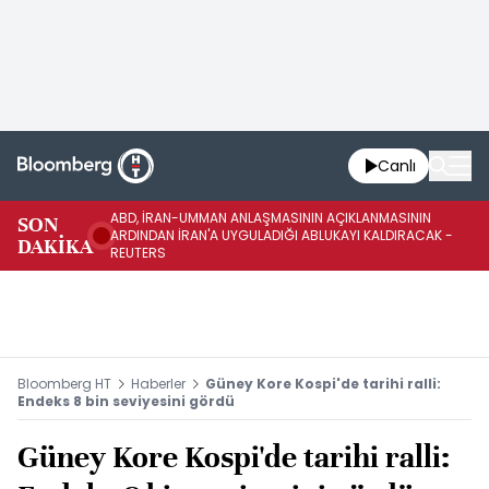
Canlı
ABD, İRAN-UMMAN ANLAŞMASININ AÇIKLANMASININ
AB
SON
ARDINDAN İRAN'A UYGULADIĞI ABLUKAYI KALDIRACAK -
GE
DAKİKA
REUTERS
UY
Bloomberg HT
Haberler
Güney Kore Kospi'de tarihi ralli:
Endeks 8 bin seviyesini gördü
Güney Kore Kospi'de tarihi ralli: