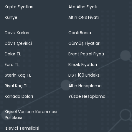
Kripto Fiyatları
Ata Altın Fiyatı
Künye
Altın ONS Fiyatı
Döviz Kurları
Canlı Borsa
Döviz Çevirici
Gümüş Fiyatları
Dolar TL
Brent Petrol Fiyatı
Euro TL
Bilezik Fiyatları
Sterin Kaç TL
BIST 100 Endeksi
Riyal Kaç TL
Altın Hesaplama
Kanada Doları
Yüzde Hesaplama
Kişisel Verilerin Korunması
Politikası
İzleyici Temsilcisi