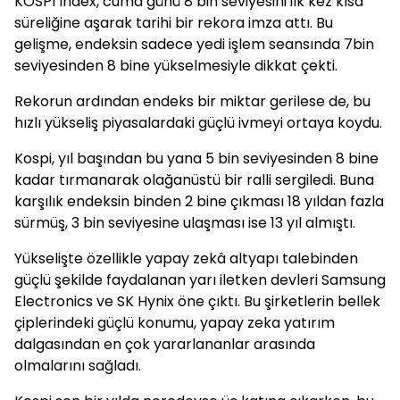
KOSPI Index, cuma günü 8 bin seviyesini ilk kez kısa
süreliğine aşarak tarihi bir rekora imza attı. Bu
gelişme, endeksin sadece yedi işlem seansında 7bin
seviyesinden 8 bine yükselmesiyle dikkat çekti.
Rekorun ardından endeks bir miktar gerilese de, bu
hızlı yükseliş piyasalardaki güçlü ivmeyi ortaya koydu.
Kospi, yıl başından bu yana 5 bin seviyesinden 8 bine
kadar tırmanarak olağanüstü bir ralli sergiledi. Buna
karşılık endeksin binden 2 bine çıkması 18 yıldan fazla
sürmüş, 3 bin seviyesine ulaşması ise 13 yıl almıştı.
Yükselişte özellikle yapay zekâ altyapı talebinden
güçlü şekilde faydalanan yarı iletken devleri Samsung
Electronics ve SK Hynix öne çıktı. Bu şirketlerin bellek
çiplerindeki güçlü konumu, yapay zeka yatırım
dalgasından en çok yararlananlar arasında
olmalarını sağladı.