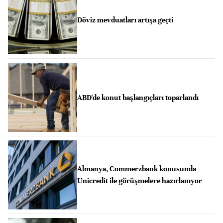
Döviz mevduatları artışa geçti
ABD'de konut başlangıçları toparlandı
Almanya, Commerzbank konusunda
Unicredit ile görüşmelere hazırlanıyor