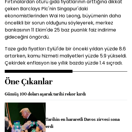
Fırtınalardan ötürü gıda fiyatlarının arttığına dikkat
çeken Barclays Plc'nin Singapur'daki
ekonomistlerinden Wai Ho Leong, büyümenin daha
öncelikli bir sorun olduğunu söyleyerek, merkez
bankasının 11 Ekim'de 25 baz puanlık faiz indirime
gideceğini öngördü.
Taze gıda fiyatları Eylül'de bir önceki yıldan yüzde 8.6
artarken, kamu hizmeti maliyetleri yüzde 5.9 yükseldi.
Çekirdek enflasyon ise yıllık bazda yüzde 1.4 sıçradı.
Öne Çıkanlar
Gümüş 100 doları aşarak tarihi rekor kırdı
Tarihin en hararetli Davos zirvesi sona
erdi