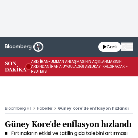
Canlı
ABD, İRAN-UMMAN ANLAŞMASININ AÇIKLANMASININ
AB
SON
ARDINDAN İRAN'A UYGULADIĞI ABLUKAYI KALDIRACAK -
GE
DAKİKA
REUTERS
UY
Bloomberg HT
Haberler
Güney Kore'de enflasyon hızlandı
Güney Kore'de enflasyon hızlandı
Fırtınaların etkisi ve tatilin gıda talebini artırması