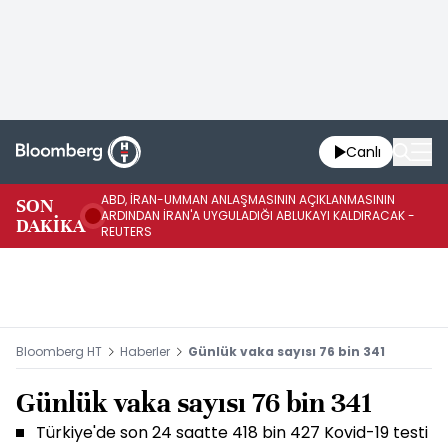
Canlı
ABD, İRAN-UMMAN ANLAŞMASININ AÇIKLANMASININ
AB
SON
ARDINDAN İRAN'A UYGULADIĞI ABLUKAYI KALDIRACAK -
GE
DAKİKA
REUTERS
UY
Bloomberg HT
Haberler
Günlük vaka sayısı 76 bin 341
Günlük vaka sayısı 76 bin 341
Türkiye'de son 24 saatte 418 bin 427 Kovid-19 testi